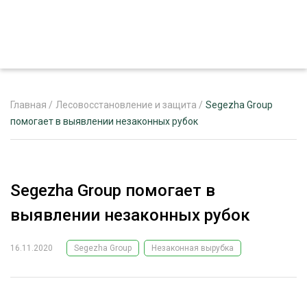
Главная
/
Лесовосстановление и защита
/
Segezha Group
помогает в выявлении незаконных рубок
ЖУРНАЛ «ЛЕСНОЙ КОМПЛЕКС»
О ПРОЕКТЕ
Segezha Group помогает в
РЕКЛАМОДАТЕЛЯМ
выявлении незаконных рубок
16.11.2020
Segezha Group
Незаконная вырубка
ЛЕСНОЕ ХОЗЯЙСТВО
ЭКСПЕРТНОЕ МНЕНИЕ
ЛЕСОЗАГОТОВКА