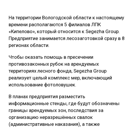
ОБРАБОТКА ДРЕВЕСИНЫ
На территории Вологодской области к настоящему
ЦИФРОВАЯ СРЕДА
РУБРИКИ
времени располагаются 5 филиалов ЛПК
БИОЭНЕРГЕТИКА
«Кипелово», который относится к Segezha Group.
ТЕМАТИЧЕСКИЕ ПРОЕКТЫ
Предприятие занимается лесозаготовкой сразу в 8
ЛЕСОВОССТАНОВЛЕНИЕ И ЗАЩИТА
регионах области.
ЛОГИСТИКА
ПОДБОРКИ СТАТЕЙ
Чтобы оказать помощь в пресечении
ПРОИЗВОДСТВО ДРЕВЕСНЫХ ПЛИТ
противозаконных рубок на арендуемых
ЦБП
территориях лесного фонда, Segezha Group
реализует целый комплекс мер, включающий
использование фотоловушек.
КОМПЛЕКСНАЯ ПЕРЕРАБОТКА
В планах предприятия разместить
ЛЕСОПИЛЕНИЕ
информационные стенды, где будут обозначены
ДЕРЕВЯННОЕ ДОМОСТРОЕНИЕ
границы арендуемых зон, последствия за
организацию неразрешённых свалок
БЕЗОПАСНОЕ ПРОИЗВОДСТВО
(административные наказания), а также
СОРТИРОВКА ДРЕВЕСИНЫ