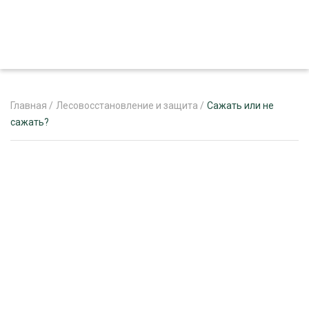
Главная
/
Лесовосстановление и защита
/
Сажать или не
сажать?
ЖУРНАЛ «ЛЕСНОЙ КОМПЛЕКС»
О ПРОЕКТЕ
РЕКЛАМОДАТЕЛЯМ
ЛЕСНОЕ ХОЗЯЙСТВО
ЭКСПЕРТНОЕ МНЕНИЕ
ЛЕСОЗАГОТОВКА