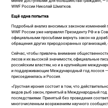
менее доступными для большинства граждан», — 
WWF России Николай Шматков.
Ещё одна попытка
Подробный анализ вносимых законом изменений п
WWF России уже направлял Президенту РФ и в Сов
официальными просьбами вернуть закон на дораб
обращения других природоохранных организаций,
Сейчас, чтобы привлечь внимание общественност
лесов и их высокой значимости, официальные пис
российским властям, но и в крупнейшие междуна
и поддерживающие Международный год лосося — 
присоединилась и Россия.
«Грустная ирония состоит в том, что действительн
видов рыб закон, принятый в Международный год 
последствиями. Принятый без проведения соотве
многочисленным возражениям научного сообществ