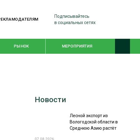
Подписывайтесь
РЕКЛАМОДАТЕЛЯМ
в социальных сетях
РЫНОК
МЕРОПРИЯТИЯ
ТЕМАТИЧЕСКИЕ ПРОЕКТЫ
ЛЕСДРЕВМАШ 2022
Новости
WOODEX-2021
Лесной экспорт из
ПОДБОРКИ СТАТЕЙ
Вологодской области в
Среднюю Азию растёт
СУШКА ДРЕВЕСИНЫ
07.08.2026