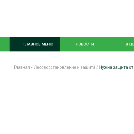
ГЛАВНОЕ МЕНЮ
НОВОСТИ
В Ц
Главная
/
Лесовосстановление и защита
/
Нужна защита от
ЛЕСНОЕ ХОЗЯЙСТВО
КОМПЛЕКСНА
ЛЕСОЗАГОТОВКА
ЛЕСОПИЛЕНИ
ОБРАБОТКА ДРЕВЕСИНЫ
ДЕРЕВЯНН
ЦИФРОВАЯ СРЕДА
БЕЗОПАСНОЕ
БИОЭНЕРГЕТИКА
СОРТИРОВКА