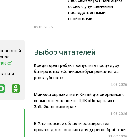
лесосеменную плантацию
сосны с улучшенными
наследственными
свойствами
03.08.2026
Выбор читателей
 новостной
канал
плекс"
Кредиторы требуют запустить процедуру
банкротства «Соликамскбумпрома» из-за
статьей
роста убытков
2.08.2026
Минвостокразвития и Китай договорились о
совместном плане по ЦПК «Полярная» в
Забайкальском крае
1.08.2026
В Ульяновской области расширяется
производство станков для деревообработки
31.07.2026