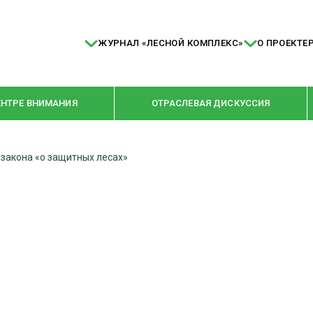
ЖУРНАЛ «ЛЕСНОЙ КОМПЛЕКС»
О ПРОЕКТЕ
ЕНТРЕ ВНИМАНИЯ
ОТРАСЛЕВАЯ ДИСКУССИЯ
 закона «о защитных лесах»
РУБРИКИ
Я ПЕРЕРАБОТКА
НОВОСТИ
Е
КРУПНЫМ ПЛАНОМ
ОЕ ДОМОСТРОЕНИЕ
ВЗГЛЯД ИЗНУТРИ
 ПРОИЗВОДСТВО
В ЦЕНТРЕ ВНИМАНИЯ
 ДРЕВЕСИНЫ
ПРЕДПРИЯТИЯ ЛПК