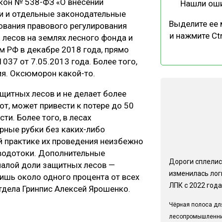
кон № 538-ФЗ «О внесении
Нашли ош
и и отдельные законодательные
Выделите ее
ования правового регулирования
и нажмите Ctr
 лесов на землях лесного фонда и
м РФ в декабре 2018 года, прямо
37 от 7.05.2013 года. Более того,
ия. Оксюморон какой-то.
щитных лесов и не делает более
от, может привести к потере до 50
ти. Более того, в лесах
ные рубки без каких-либо
й практике их проведения неизбежно
 водотоки. Дополнительные
Дороги сплелис
 малой доли защитных лесов —
изменилась лог
ишь около одного процента от всех
ЛПК с 2022 года
тдела Гринпис Алексей Ярошенко.
Чёрная полоса дл
лесопромышленн