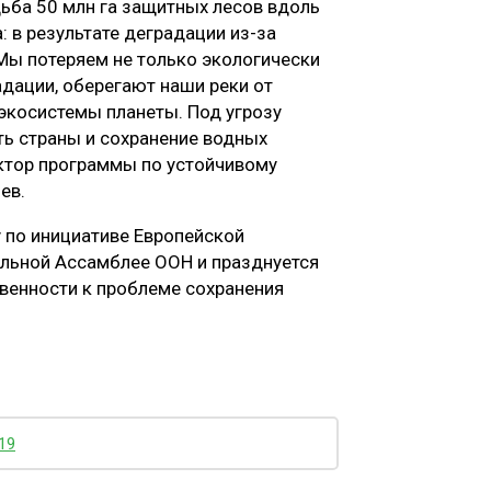
удьба 50 млн га защитных лесов вдоль
 в результате деградации из-за
 Мы потеряем не только экологически
адации, оберегают наши реки от
косистемы планеты. Под угрозу
ь страны и сохранение водных
ектор программы по устойчивому
ев.
 по инициативе Европейской
альной Ассамблее ООН и празднуется
твенности к проблеме сохранения
19