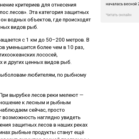
нение критериев для отнесения
началась весной 2
лос лесов». Эта категория защитных
Читать онлайн
он водных объектов, где происходят
нных видов рыб.
ащается с 1 км до 50–200 метров. В
в уменьшится более чем в 10 раз,
тихоокеанских лососей,
х и других ценных видов рыб.
 рыболовам-любителям, по рыбному
 При вырубке лесов реки мелеют —
тношение к лесным и рыбным
 наблюдаем сейчас, просто
ет возможность наглядно увидеть
ления защитных лесов в наших реках
азинах рыбные продукты станут ещё