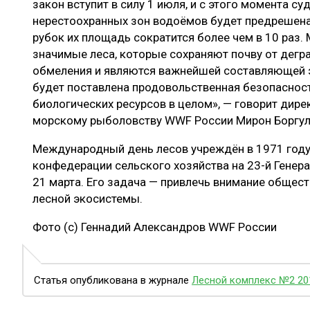
закон вступит в силу 1 июля, и с этого момента с
нерестоохранных зон водоёмов будет предрешена:
рубок их площадь сократится более чем в 10 раз.
значимые леса, которые сохраняют почву от дегр
обмеления и являются важнейшей составляющей э
будет поставлена продовольственная безопасност
биологических ресурсов в целом», — говорит дир
морскому рыболовству WWF России Мирон Боргул
Международный день лесов учреждён в 1971 году
конфедерации сельского хозяйства на 23-й Генер
21 марта. Его задача — привлечь внимание общес
лесной экосистемы.
Фото (с) Геннадий Александров WWF России
Статья опубликована в журнале
Лесной комплекс №2 20