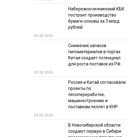
Набережночелнинский КБК
РЫНКИ СБЫТА
построит производство
В УСЛОВИЯХ САНКЦИЙ
бумаги-основы за 3 млрд
рублей
06.08.2026
Снижение запасов
пиломатериалов в портах
Китая создаёт потенциал
для роста поставок из РФ
05.08.2026
ИТОГИ МЕРОПРИЯТИЙ
Россия и Китай согласовали
проекты по
лесопереработке,
машиностроению и
поставкам пеллет в КНР
04.08.2026
В Новосибирской области
создают первую в Сибири