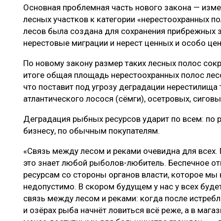
Основная проблемная часть нового закона — изме
лесных участков к категории «нерестоохранных по
лесов была создана для сохранения прибрежных з
нерестовые миграции и нерест ценных и особо це
По новому закону размер таких лесных полос сокр
итоге общая площадь нерестоохранных полос лесо
что поставит под угрозу деградации нерестилища 
атлантического лосося (сёмги), осетровых, сиговы
Деградация рыбных ресурсов ударит по всем: по
бизнесу, по обычным покупателям.
«Связь между лесом и реками очевидна для всех.
это знает любой рыболов-любитель. Беспечное о
ресурсам со стороны органов власти, которое мы
недопустимо. В скором будущем у нас у всех буд
связь между лесом и реками: когда после истреб
и озёрах рыба начнёт ловиться всё реже, а в маг