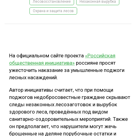
Лесовосстановление
Незаконная вырубка
ОБРАБОТКА ДРЕВЕСИНЫ
Охрана и защита лесов
ЦИФРОВАЯ СРЕДА
РУБРИКИ
БИОЭНЕРГЕТИКА
ТЕМАТИЧЕСКИЕ ПРОЕКТЫ
ЛЕСОВОССТАНОВЛЕНИЕ И ЗАЩИТА
ЛОГИСТИКА
На официальном сайте проекта
«Российская
ПОДБОРКИ СТАТЕЙ
общественная инициатива»
россияне просят
ПРОИЗВОДСТВО ДРЕВЕСНЫХ ПЛИТ
ужесточить наказание за умышленные поджоги
ЦБП
лесных насаждений.
Автор инициативы считает, что при помощи
КОМПЛЕКСНАЯ ПЕРЕРАБОТКА
поджогов недобросовестные граждане скрывают
ЛЕСОПИЛЕНИЕ
следы незаконных лесозаготовок и вырубок
здорового леса, проведённых под видом
ДЕРЕВЯННОЕ ДОМОСТРОЕНИЕ
санитарно-оздоровительных мероприятий. Также
БЕЗОПАСНОЕ ПРОИЗВОДСТВО
он предполагает, что нарушители могут жечь
брошенные на деляне порубочные остатки и
СОРТИРОВКА ДРЕВЕСИНЫ