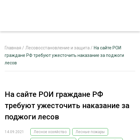
Главная
/
Лесовосстановление и защита
/
На сайте РОИ
граждане РФ требуют ужесточить наказание за поджоги
лесов
ЖУРНАЛ «ЛЕСНОЙ КОМПЛЕКС»
О ПРОЕКТЕ
РЕКЛАМОДАТЕЛЯМ
На сайте РОИ граждане РФ
требуют ужесточить наказание за
поджоги лесов
ЛЕСНОЕ ХОЗЯЙСТВО
ЭКСПЕРТНОЕ МНЕНИЕ
14.09.2021
Лесное хозяйство
Лесные пожары
ЛЕСОЗАГОТОВКА