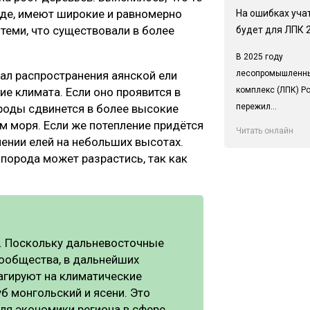
еде, имеют широкие и равномерно
На ошибках учат
теми, что существовали в более
будет для ЛПК 
В 2025 году
лесопромышленн
еал распространения аянской ели
комплекс (ЛПК) Р
ие климата. Если оно проявится в
пережил...
ороды сдвинется в более высокие
м моря. Если же потепление придётся
Читать онлайн
нении елей на небольших высотах.
порода может разрастись, так как
ё. Поскольку дальневосточные
ообщества, в дальнейших
агируют на климатические
б монгольский и ясени. Это
ля экономики региона в сфере