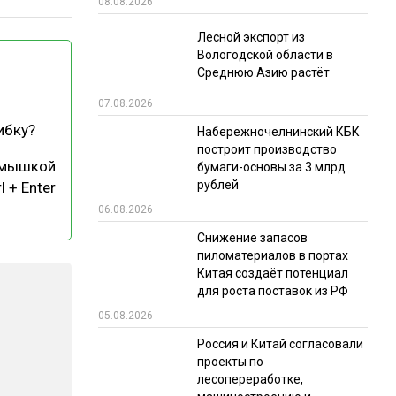
08.08.2026
РЫНКИ СБЫТА
Лесной экспорт из
Вологодской области в
В УСЛОВИЯХ САНКЦИЙ
Среднюю Азию растёт
07.08.2026
ибку?
Набережночелнинский КБК
построит производство
 мышкой
бумаги-основы за 3 млрд
рублей
l + Enter
06.08.2026
ИТОГИ МЕРОПРИЯТИЙ
Снижение запасов
пиломатериалов в портах
Китая создаёт потенциал
для роста поставок из РФ
05.08.2026
Россия и Китай согласовали
проекты по
лесопереработке,