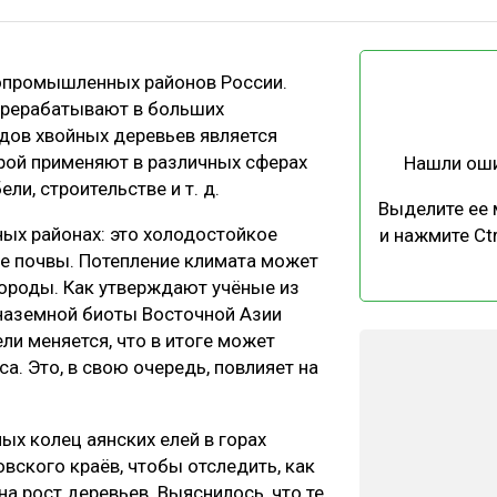
ЕВЕСИНЫ
РЫНОК
ПРОИЗВОДСТВО
ТЕХНОЛОГИИ
сопромышленных районов России.
ОТРАСЛЕВАЯ ДИСКУССИЯ
перерабатывают в больших
дов хвойных деревьев является
орой применяют в различных сферах
Нашли ош
ли, строительстве и т. д.
Выделите ее
ых районах: это холодостойкое
и нажмите Ctr
ие почвы. Потепление климата может
КАЛЕНДАРЬ ВЫСТАВОК
породы. Как утверждают учёные из
наземной биоты Восточной Азии
ли меняется, что в итоге может
а. Это, в свою очередь, повлияет на
х колец аянских елей в горах
вского краёв, чтобы отследить, как
а рост деревьев. Выяснилось, что те