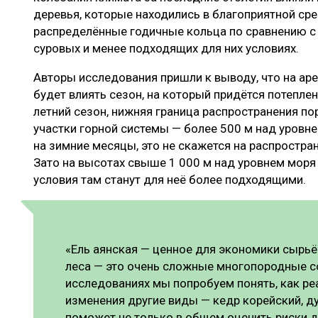
деревья, которые находились в благоприятной ср
распределённые годичные кольца по сравнению с 
суровых и менее подходящих для них условиях.
Авторы исследования пришли к выводу, что на ар
будет влиять сезон, на который придётся потеплен
летний сезон, нижняя граница распространения п
участки горной системы — более 500 м над уровне
на зимние месяцы, это не скажется на распростра
Зато на высотах свыше 1 000 м над уровнем моря 
условия там станут для неё более подходящими.
«Ель аянская — ценное для экономики сырь
леса — это очень сложные многопородные с
исследованиях мы попробуем понять, как ре
изменения другие виды — кедр корейский, ду
поможет не только в общем оценить риски д