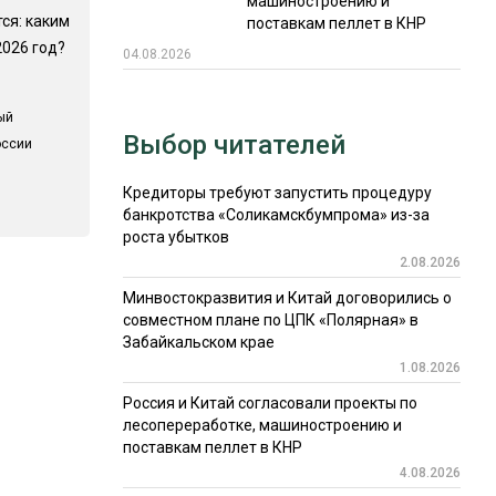
машиностроению и
ся: каким
поставкам пеллет в КНР
2026 год?
04.08.2026
ый
Выбор читателей
оссии
Кредиторы требуют запустить процедуру
банкротства «Соликамскбумпрома» из-за
роста убытков
2.08.2026
Минвостокразвития и Китай договорились о
совместном плане по ЦПК «Полярная» в
Забайкальском крае
1.08.2026
Россия и Китай согласовали проекты по
лесопереработке, машиностроению и
поставкам пеллет в КНР
4.08.2026