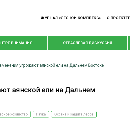
ЖУРНАЛ «ЛЕСНОЙ КОМПЛЕКС»
О ПРОЕКТЕ
ЕНТРЕ ВНИМАНИЯ
ОТРАСЛЕВАЯ ДИСКУССИЯ
зменения угрожают аянской ели на Дальнем Востоке
РУБРИКИ
Я ПЕРЕРАБОТКА
НОВОСТИ
ют аянской ели на Дальнем
Е
КРУПНЫМ ПЛАНОМ
ОЕ ДОМОСТРОЕНИЕ
ВЗГЛЯД ИЗНУТРИ
 ПРОИЗВОДСТВО
В ЦЕНТРЕ ВНИМАНИЯ
есное хозяйство
Наука
Охрана и защита лесов
 ДРЕВЕСИНЫ
ПРЕДПРИЯТИЯ ЛПК