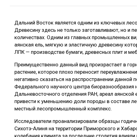
ЛЕСОВОССТАНОВЛЕНИЕ И ЗАЩИТА
СУШКА ДР
ЛОГИСТИКА
МЕБЕЛЬНОЕ 
Дальний Восток является одним из ключевых ле
ПРОИЗВОДСТВО ДРЕВЕСНЫХ ПЛИТ
Древесину здесь не только заготавливают, но и 
ЦБП
количествах. Одним из главных промышленных ви
аянская ель, мягкую и эластичную древесину кот
ЛПК — производстве бумаги, древесных плит и мебе
ЭКСПЕРТНОЕ МНЕНИЕ
Преимущественно данный вид произрастает в горн
растение, которое плохо переносит переувлажнен
негативно сказаться на распространении данной 
Федерального научного центра биоразнообразия 
Дальневосточного отделения РАН, ареал аянской е
привести к уменьшению доли породы в составе лес
местный лесопромышленный комплекс.
Исследователи проанализировали образцы годичны
Сихотэ-Алиня на территории Приморского и Хабаро
колебания климата за последние столетия влияли н