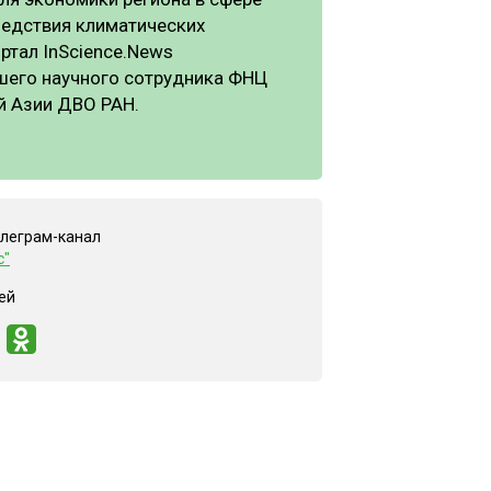
следствия климатических
ртал InScience.News
ршего научного сотрудника ФНЦ
й Азии ДВО РАН.
елеграм-канал
с"
ей