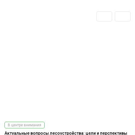
В центре внимания
Актуальные вопросы лесоустройства: цели и перспективы
К