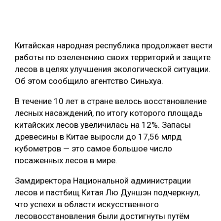
ОБРАБОТКА ДРЕВЕСИНЫ
ЦИФРОВАЯ СРЕДА
РУБРИКИ
Китайская народная республика продолжает вести
БИОЭНЕРГЕТИКА
работы по озеленению своих территорий и защите
ТЕМАТИЧЕСКИЕ ПРОЕКТЫ
ЛЕСОВОССТАНОВЛЕНИЕ И ЗАЩИТА
лесов в целях улучшения экологической ситуации.
Об этом сообщило агентство Синьхуа.
ЛОГИСТИКА
ПОДБОРКИ СТАТЕЙ
В течение 10 лет в стране велось восстановление
ПРОИЗВОДСТВО ДРЕВЕСНЫХ ПЛИТ
лесных насаждений, по итогу которого площадь
ЦБП
китайских лесов увеличилась на 12%. Запасы
древесины в Китае выросли до 17,56 млрд
КОМПЛЕКСНАЯ ПЕРЕРАБОТКА
кубометров — это самое большое число
посаженных лесов в мире.
ЛЕСОПИЛЕНИЕ
Замдиректора Национальной администрации
ДЕРЕВЯННОЕ ДОМОСТРОЕНИЕ
лесов и пастбищ Китая Лю Дуншэн подчеркнул,
БЕЗОПАСНОЕ ПРОИЗВОДСТВО
что успехи в области искусственного
лесовосстановления были достигнуты путём
СОРТИРОВКА ДРЕВЕСИНЫ