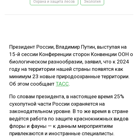
Охрана и защита лесов
Экология
ОБРАБОТКА ДРЕВЕСИНЫ
ЦИФРОВАЯ СРЕДА
РУБРИКИ
БИОЭНЕРГЕТИКА
ТЕМАТИЧЕСКИЕ ПРОЕКТЫ
ЛЕСОВОССТАНОВЛЕНИЕ И ЗАЩИТА
Президент России, Владимир Путин, выступая на
ЛОГИСТИКА
15-й сессии Конференции сторон Конвенции ООН о
ПОДБОРКИ СТАТЕЙ
биологическом разнообразии, заявил, что к 2024
ПРОИЗВОДСТВО ДРЕВЕСНЫХ ПЛИТ
году на территории нашей страны появятся как
ЦБП
минимум 23 новые природоохранные территории.
Об этом сообщает
ТАСС
.
КОМПЛЕКСНАЯ ПЕРЕРАБОТКА
По словам президента, в настоящее время 25%
ЛЕСОПИЛЕНИЕ
сухопутной части России охраняется на
законодательном уровне. В то же время в стране
ДЕРЕВЯННОЕ ДОМОСТРОЕНИЕ
ведётся работа по защите краснокнижных видов
БЕЗОПАСНОЕ ПРОИЗВОДСТВО
флоры и фауны — к данным мероприятиям
привлекаются и иностранные специалисты.
СОРТИРОВКА ДРЕВЕСИНЫ