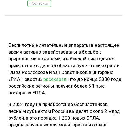
Рослесхоз
ОБРАБОТКА ДРЕВЕСИНЫ
ЦИФРОВАЯ СРЕДА
РУБРИКИ
БИОЭНЕРГЕТИКА
ТЕМАТИЧЕСКИЕ ПРОЕКТЫ
ЛЕСОВОССТАНОВЛЕНИЕ И ЗАЩИТА
Беспилотные летательные аппараты в настоящее
ЛОГИСТИКА
время активно задействованы в борьбе с
ПОДБОРКИ СТАТЕЙ
природными пожарами, и в ближайшие годы их
ПРОИЗВОДСТВО ДРЕВЕСНЫХ ПЛИТ
применение в данной области будет только расти.
ЦБП
Глава Рослесхоза Иван Советников в интервью
«РИА Новости»
рассказал
, что до конца 2030 года
КОМПЛЕКСНАЯ ПЕРЕРАБОТКА
российские регионы получат более 5,1 тыс.
пожарных БПЛА.
ЛЕСОПИЛЕНИЕ
В 2024 году на приобретение беспилотников
ДЕРЕВЯННОЕ ДОМОСТРОЕНИЕ
лесным субъектам России выделят около 2 млрд
БЕЗОПАСНОЕ ПРОИЗВОДСТВО
рублей, а это порядка 1 200 новых БПЛА,
предназначенных для мониторинга и охраны
СОРТИРОВКА ДРЕВЕСИНЫ