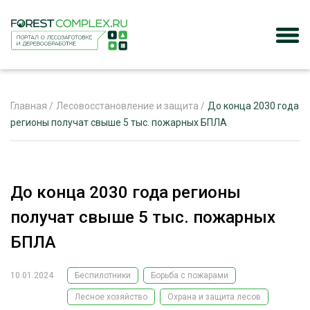
Главная
/
Лесовосстановление и защита
/
До конца 2030 года
регионы получат свыше 5 тыс. пожарных БПЛА
ЖУРНАЛ «ЛЕСНОЙ КОМПЛЕКС»
О ПРОЕКТЕ
До конца 2030 года регионы
РЕКЛАМОДАТЕЛЯМ
получат свыше 5 тыс. пожарных
БПЛА
10.01.2024
Беспилотники
Борьба с пожарами
ЛЕСНОЕ ХОЗЯЙСТВО
ЭКСПЕРТНОЕ МНЕНИЕ
Лесное хозяйство
Охрана и защита лесов
ЛЕСОЗАГОТОВКА