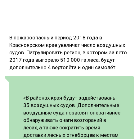
ОБРАБОТКА ДРЕВЕСИНЫ
ЦИФРОВАЯ СРЕДА
РУБРИКИ
БИОЭНЕРГЕТИКА
В пожароопасный период 2018 года в
ТЕМАТИЧЕСКИЕ ПРОЕКТЫ
ЛЕСОВОССТАНОВЛЕНИЕ И ЗАЩИТА
Красноярском крае увеличат число воздушных
судов. Патрулировать регион, в котором за лето
ЛОГИСТИКА
ПОДБОРКИ СТАТЕЙ
2017 года выгорело 510 000 га леса, будут
ПРОИЗВОДСТВО ДРЕВЕСНЫХ ПЛИТ
дополнительно 4 вертолёта и один самолёт.
ЦБП
КОМПЛЕКСНАЯ ПЕРЕРАБОТКА
«В районах края будут задействованы
ЛЕСОПИЛЕНИЕ
35 воздушных судов. Дополнительные
воздушные суда позволят оперативнее
ДЕРЕВЯННОЕ ДОМОСТРОЕНИЕ
обнаруживать очаги возгораний в
БЕЗОПАСНОЕ ПРОИЗВОДСТВО
лесах, а также сократить время
доставки лесных огнеборцев к местам
СОРТИРОВКА ДРЕВЕСИНЫ