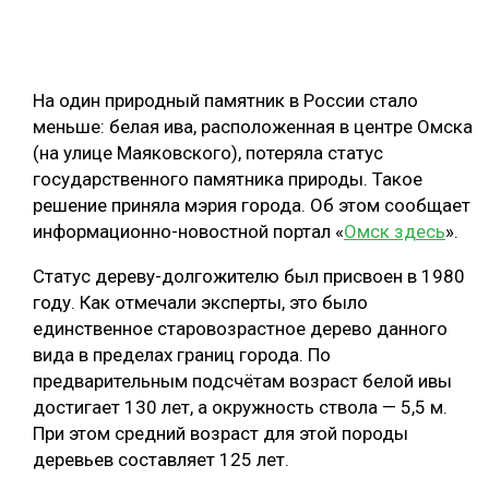
ОБРАБОТКА ДРЕВЕСИНЫ
ЦИФРОВАЯ СРЕДА
РУБРИКИ
На один природный памятник в России стало
БИОЭНЕРГЕТИКА
меньше: белая ива, расположенная в центре Омска
ТЕМАТИЧЕСКИЕ ПРОЕКТЫ
ЛЕСОВОССТАНОВЛЕНИЕ И ЗАЩИТА
(на улице Маяковского), потеряла статус
государственного памятника природы. Такое
ЛОГИСТИКА
решение приняла мэрия города. Об этом сообщает
ПОДБОРКИ СТАТЕЙ
ПРОИЗВОДСТВО ДРЕВЕСНЫХ ПЛИТ
информационно-новостной портал «
Омск здесь
».
ЦБП
Статус дереву-долгожителю был присвоен в 1980
году. Как отмечали эксперты, это было
КОМПЛЕКСНАЯ ПЕРЕРАБОТКА
единственное старовозрастное дерево данного
вида в пределах границ города. По
ЛЕСОПИЛЕНИЕ
предварительным подсчётам возраст белой ивы
ДЕРЕВЯННОЕ ДОМОСТРОЕНИЕ
достигает 130 лет, а окружность ствола — 5,5 м.
При этом средний возраст для этой породы
БЕЗОПАСНОЕ ПРОИЗВОДСТВО
деревьев составляет 125 лет.
СОРТИРОВКА ДРЕВЕСИНЫ