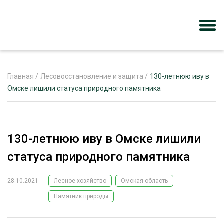
Главная
/
Лесовосстановление и защита
/
130-летнюю иву в
Омске лишили статуса природного памятника
ЖУРНАЛ «ЛЕСНОЙ КОМПЛЕКС»
О ПРОЕКТЕ
130-летнюю иву в Омске лишили
РЕКЛАМОДАТЕЛЯМ
статуса природного памятника
28.10.2021
Лесное хозяйство
Омская область
Памятник природы
ЛЕСНОЕ ХОЗЯЙСТВО
ЭКСПЕРТНОЕ МНЕНИЕ
ЛЕСОЗАГОТОВКА