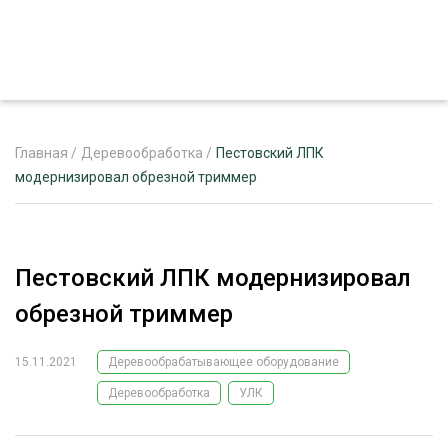
Главная
/
Деревообработка
/
Пестовский ЛПК
модернизировал обрезной триммер
ЖУРНАЛ «ЛЕСНОЙ КОМПЛЕКС»
О ПРОЕКТЕ
Пестовский ЛПК модернизировал
РЕКЛАМОДАТЕЛЯМ
обрезной триммер
15.11.2021
Деревообрабатывающее оборудование
Деревообработка
УЛК
ЛЕСНОЕ ХОЗЯЙСТВО
ЭКСПЕРТНОЕ МНЕНИЕ
ЛЕСОЗАГОТОВКА