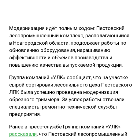
ОБРАБОТКА ДРЕВЕСИНЫ
ЦИФРОВАЯ СРЕДА
РУБРИКИ
Модернизация идёт полным ходом: Пестовский
БИОЭНЕРГЕТИКА
лесопромышленный комплекс, располагающийся
ТЕМАТИЧЕСКИЕ ПРОЕКТЫ
ЛЕСОВОССТАНОВЛЕНИЕ И ЗАЩИТА
в Новгородской области, продолжает работы по
обновлению оборудования, наращиванию
ЛОГИСТИКА
эффективности и объёмов производства и
ПОДБОРКИ СТАТЕЙ
ПРОИЗВОДСТВО ДРЕВЕСНЫХ ПЛИТ
повышению качества выпускаемой продукции.
ЦБП
Группа компаний «УЛК» сообщает, что на участке
сырой сортировки лесопильного цеха Пестовского
КОМПЛЕКСНАЯ ПЕРЕРАБОТКА
ЛПК была успешно проведена модернизация
обрезного триммера. За успех работы отвечали
ЛЕСОПИЛЕНИЕ
специалисты ремонтно-технической службы
ДЕРЕВЯННОЕ ДОМОСТРОЕНИЕ
предприятия.
БЕЗОПАСНОЕ ПРОИЗВОДСТВО
Ранее в пресс-службе Группы компаний «УЛК»
рассказали
, что Пестовский лесопромышленный
СОРТИРОВКА ДРЕВЕСИНЫ