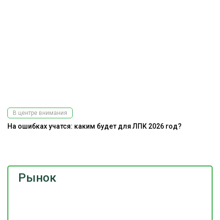
В центре внимания
На ошибках учатся: каким будет для ЛПК 2026 год?
К
Рынок