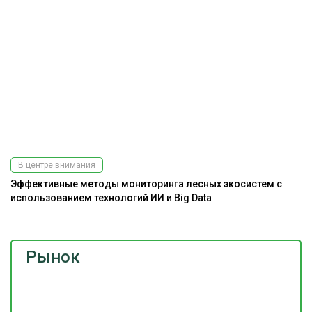
В центре внимания
Эффективные методы мониторинга лесных экосистем с
Ра
использованием технологий ИИ и Big Data
э
Рынок