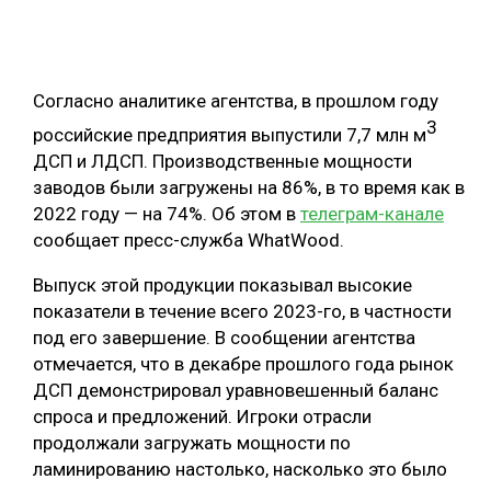
ОБРАБОТКА ДРЕВЕСИНЫ
ЦИФРОВАЯ СРЕДА
РУБРИКИ
Согласно аналитике агентства, в прошлом году
БИОЭНЕРГЕТИКА
3
российские предприятия выпустили 7,7 млн м
ТЕМАТИЧЕСКИЕ ПРОЕКТЫ
ЛЕСОВОССТАНОВЛЕНИЕ И ЗАЩИТА
ДСП и ЛДСП. Производственные мощности
заводов были загружены на 86%, в то время как в
ЛОГИСТИКА
ПОДБОРКИ СТАТЕЙ
2022 году — на 74%. Об этом в
телеграм-канале
ПРОИЗВОДСТВО ДРЕВЕСНЫХ ПЛИТ
сообщает пресс-служба WhatWood.
ЦБП
Выпуск этой продукции показывал высокие
показатели в течение всего 2023-го, в частности
КОМПЛЕКСНАЯ ПЕРЕРАБОТКА
под его завершение. В сообщении агентства
отмечается, что в декабре прошлого года рынок
ЛЕСОПИЛЕНИЕ
ДСП демонстрировал уравновешенный баланс
ДЕРЕВЯННОЕ ДОМОСТРОЕНИЕ
спроса и предложений. Игроки отрасли
продолжали загружать мощности по
БЕЗОПАСНОЕ ПРОИЗВОДСТВО
ламинированию настолько, насколько это было
СОРТИРОВКА ДРЕВЕСИНЫ