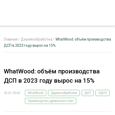
Главная
/
Деревообработка
/
WhatWood: объём производства
ДСП в 2023 году вырос на 15%
ЖУРНАЛ «ЛЕСНОЙ КОМПЛЕКС»
О ПРОЕКТЕ
WhatWood: объём производства
РЕКЛАМОДАТЕЛЯМ
ДСП в 2023 году вырос на 15%
25.01.2024
WhatWood
Деревообработка
ДСП
ЛДСП
Производство древесных плит
ЛЕСНОЕ ХОЗЯЙСТВО
ЭКСПЕРТНОЕ МНЕНИЕ
ЛЕСОЗАГОТОВКА