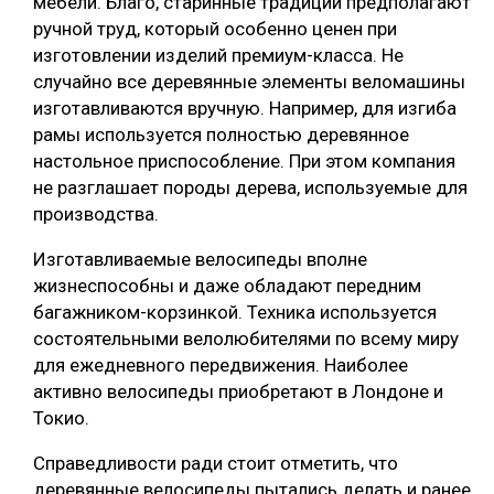
мебели. Благо, старинные традиции предполагают
ручной труд, который особенно ценен при
СУШКА ДРЕВЕСИНЫ
изготовлении изделий премиум-класса. Не
МЕБЕЛЬНОЕ ПРОИЗВОДСТВО
случайно все деревянные элементы веломашины
изготавливаются вручную. Например, для изгиба
рамы используется полностью деревянное
настольное приспособление. При этом компания
не разглашает породы дерева, используемые для
производства.
Изготавливаемые велосипеды вполне
жизнеспособны и даже обладают передним
багажником-корзинкой. Техника используется
состоятельными велолюбителями по всему миру
для ежедневного передвижения. Наиболее
активно велосипеды приобретают в Лондоне и
Токио.
Справедливости ради стоит отметить, что
деревянные велосипеды пытались делать и ранее.