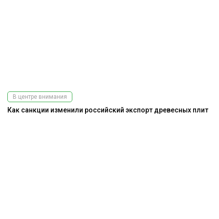
В центре внимания
Как санкции изменили российский экспорт древесных плит
Подпишитесь
на наш
телеграм-канал