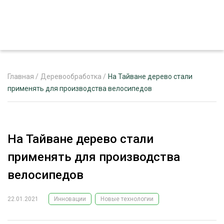
Главная
/
Деревообработка
/
На Тайване дерево стали
применять для производства велосипедов
ЖУРНАЛ «ЛЕСНОЙ КОМПЛЕКС»
О ПРОЕКТЕ
На Тайване дерево стали
РЕКЛАМОДАТЕЛЯМ
применять для производства
велосипедов
22.01.2021
Инновации
Новые технологии
ЛЕСНОЕ ХОЗЯЙСТВО
ЭКСПЕРТНОЕ МНЕНИЕ
ЛЕСОЗАГОТОВКА