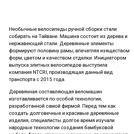
ОБРАБОТКА ДРЕВЕСИНЫ
ЦИФРОВАЯ СРЕДА
РУБРИКИ
Необычные велосипеды ручной сборки стали
БИОЭНЕРГЕТИКА
собирать на Тайване. Машина состоит из дерева и
ТЕМАТИЧЕСКИЕ ПРОЕКТЫ
ЛЕСОВОССТАНОВЛЕНИЕ И ЗАЩИТА
нержавеющей стали. Деревянные элементы
формируют половину рамы, впечатляя изяществом
ЛОГИСТИКА
ПОДБОРКИ СТАТЕЙ
форм, цветом и качеством отделки. Инициатором
ПРОИЗВОДСТВО ДРЕВЕСНЫХ ПЛИТ
выпуска элитных велосипедов выступила
компания NTCRI, производящая данный вид
ЦБП
транспорта с 2015 года.
КОМПЛЕКСНАЯ ПЕРЕРАБОТКА
Деревянная составляющая веломашин
изготавливается по особой технологии,
ЛЕСОПИЛЕНИЕ
разработанной самой фирмой. Перед тем как
ДЕРЕВЯННОЕ ДОМОСТРОЕНИЕ
создать долговечные и красивые деревянные
изделия, специалисты долгое время изучали
БЕЗОПАСНОЕ ПРОИЗВОДСТВО
народные технологии создания бамбуковой
СОРТИРОВКА ДРЕВЕСИНЫ