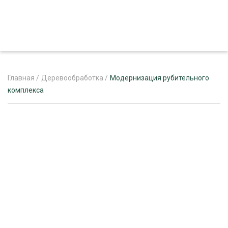
Главная
/
Деревообработка
/
Модернизация рубительного
комплекса
ЖУРНАЛ «ЛЕСНОЙ КОМПЛЕКС»
О ПРОЕКТЕ
РЕКЛАМОДАТЕЛЯМ
ЛЕСНОЕ ХОЗЯЙСТВО
ЭКСПЕРТНОЕ МНЕНИЕ
ЛЕСОЗАГОТОВКА