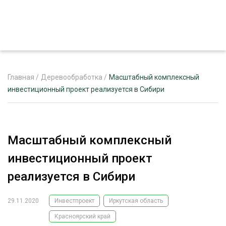
Главная
/
Деревообработка
/
Масштабный комплексный
инвестиционный проект реализуется в Сибири
ЖУРНАЛ «ЛЕСНОЙ КОМПЛЕКС»
О ПРОЕКТЕ
Масштабный комплексный
РЕКЛАМОДАТЕЛЯМ
инвестиционный проект
реализуется в Сибири
29.11.2020
Инвестпроект
Иркутская область
ЛЕСНОЕ ХОЗЯЙСТВО
ЭКСПЕРТНОЕ МНЕНИЕ
Красноярский край
ЛЕСОЗАГОТОВКА