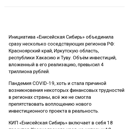
ОБРАБОТКА ДРЕВЕСИНЫ
ЦИФРОВАЯ СРЕДА
РУБРИКИ
БИОЭНЕРГЕТИКА
Инициатива «Енисейская Сибирь» объединила
ТЕМАТИЧЕСКИЕ ПРОЕКТЫ
ЛЕСОВОССТАНОВЛЕНИЕ И ЗАЩИТА
сразу несколько соседствующих регионов РФ:
ЛОГИСТИКА
Красноярский край, Иркутскую область,
ПОДБОРКИ СТАТЕЙ
республики Хакасию и Туву. Объём инвестиций,
ПРОИЗВОДСТВО ДРЕВЕСНЫХ ПЛИТ
вложенный в его реализацию, превысил 4
ЦБП
триллиона рублей.
Пандемия COVID-19, хоть и стала причиной
КОМПЛЕКСНАЯ ПЕРЕРАБОТКА
возникновения некоторых финансовых трудностей
ЛЕСОПИЛЕНИЕ
в регионах страны, всё же не смогла
препятствовать воплощению нового
ДЕРЕВЯННОЕ ДОМОСТРОЕНИЕ
инвестиционного проекта в реальность.
БЕЗОПАСНОЕ ПРОИЗВОДСТВО
КИП «Енисейская Сибирь» включает в себя 18
СОРТИРОВКА ДРЕВЕСИНЫ