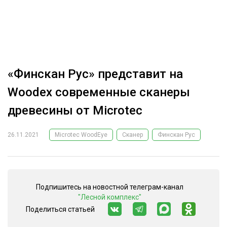
ОБРАБОТКА ДРЕВЕСИНЫ
ЦИФРОВАЯ СРЕДА
РУБРИКИ
БИОЭНЕРГЕТИКА
ТЕМАТИЧЕСКИЕ ПРОЕКТЫ
ЛЕСОВОССТАНОВЛЕНИЕ И ЗАЩИТА
«Финскан Рус» представит на
ЛОГИСТИКА
Woodex современные сканеры
ПОДБОРКИ СТАТЕЙ
ПРОИЗВОДСТВО ДРЕВЕСНЫХ ПЛИТ
древесины от Microtec
ЦБП
26.11.2021
Microtec WoodEye
Сканер
Финскан Рус
КОМПЛЕКСНАЯ ПЕРЕРАБОТКА
ЛЕСОПИЛЕНИЕ
Подпишитесь на новостной телеграм-канал
ДЕРЕВЯННОЕ ДОМОСТРОЕНИЕ
"Лесной комплекс"
БЕЗОПАСНОЕ ПРОИЗВОДСТВО
Поделиться статьей
СОРТИРОВКА ДРЕВЕСИНЫ