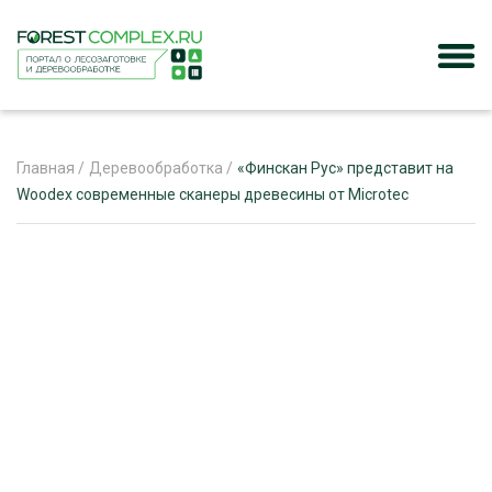
Главная
/
Деревообработка
/
«Финскан Рус» представит на
Woodex современные сканеры древесины от Microtec
ЖУРНАЛ «ЛЕСНОЙ КОМПЛЕКС»
О ПРОЕКТЕ
РЕКЛАМОДАТЕЛЯМ
ЛЕСНОЕ ХОЗЯЙСТВО
ЭКСПЕРТНОЕ МНЕНИЕ
ЛЕСОЗАГОТОВКА