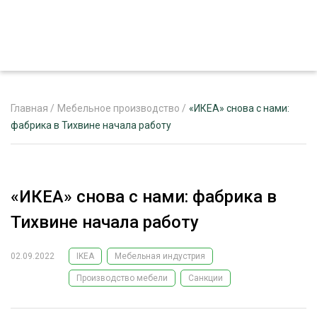
Главная
/
Мебельное производство
/
«ИКЕА» снова с нами:
фабрика в Тихвине начала работу
ЖУРНАЛ «ЛЕСНОЙ КОМПЛЕКС»
О ПРОЕКТЕ
«ИКЕА» снова с нами: фабрика в
РЕКЛАМОДАТЕЛЯМ
Тихвине начала работу
02.09.2022
IKEA
Мебельная индустрия
Производство мебели
Санкции
ЛЕСНОЕ ХОЗЯЙСТВО
ЭКСПЕРТНОЕ МНЕНИЕ
ЛЕСОЗАГОТОВКА