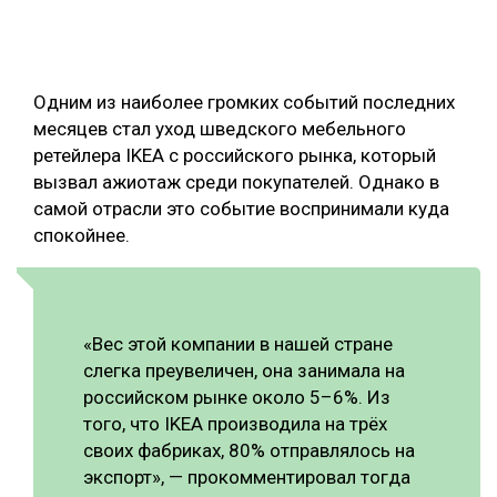
ОБРАБОТКА ДРЕВЕСИНЫ
ЦИФРОВАЯ СРЕДА
РУБРИКИ
Одним из наиболее громких событий последних
БИОЭНЕРГЕТИКА
месяцев стал уход шведского мебельного
ТЕМАТИЧЕСКИЕ ПРОЕКТЫ
ЛЕСОВОССТАНОВЛЕНИЕ И ЗАЩИТА
ретейлера IKEA с российского рынка, который
вызвал ажиотаж среди покупателей. Однако в
ЛОГИСТИКА
самой отрасли это событие воспринимали куда
ПОДБОРКИ СТАТЕЙ
ПРОИЗВОДСТВО ДРЕВЕСНЫХ ПЛИТ
спокойнее.
ЦБП
КОМПЛЕКСНАЯ ПЕРЕРАБОТКА
«Вес этой компании в нашей стране
слегка преувеличен, она занимала на
ЛЕСОПИЛЕНИЕ
российском рынке около 5–6%. Из
ДЕРЕВЯННОЕ ДОМОСТРОЕНИЕ
того, что IKEA производила на трёх
своих фабриках, 80% отправлялось на
БЕЗОПАСНОЕ ПРОИЗВОДСТВО
экспорт», — прокомментировал тогда
СОРТИРОВКА ДРЕВЕСИНЫ