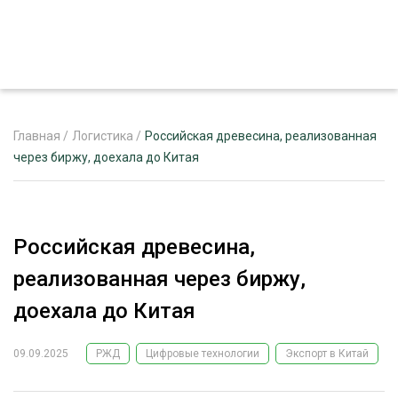
Главная
/
Логистика
/
Российская древесина, реализованная
через биржу, доехала до Китая
ЖУРНАЛ «ЛЕСНОЙ КОМПЛЕКС»
О ПРОЕКТЕ
Российская древесина,
РЕКЛАМОДАТЕЛЯМ
реализованная через биржу,
доехала до Китая
09.09.2025
РЖД
Цифровые технологии
Экспорт в Китай
ЛЕСНОЕ ХОЗЯЙСТВО
ЭКСПЕРТНОЕ МНЕНИЕ
ЛЕСОЗАГОТОВКА