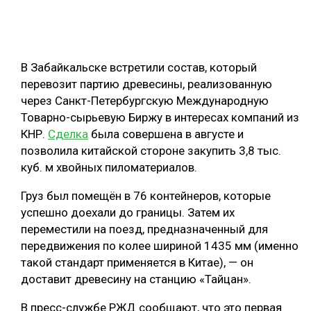
ОБРАБОТКА ДРЕВЕСИНЫ
ЦИФРОВАЯ СРЕДА
РУБРИКИ
В Забайкальске встретили состав, который
БИОЭНЕРГЕТИКА
перевозит партию древесины, реализованную
ТЕМАТИЧЕСКИЕ ПРОЕКТЫ
ЛЕСОВОССТАНОВЛЕНИЕ И ЗАЩИТА
через Санкт-Петербургскую Международную
Товарно-сырьевую Биржу в интересах компаний из
ЛОГИСТИКА
ПОДБОРКИ СТАТЕЙ
КНР.
Сделка
была совершена в августе и
ПРОИЗВОДСТВО ДРЕВЕСНЫХ ПЛИТ
позволила китайской стороне закупить 3,8 тыс.
куб. м хвойных пиломатериалов.
ЦБП
Груз был помещён в 76 контейнеров, которые
КОМПЛЕКСНАЯ ПЕРЕРАБОТКА
успешно доехали до границы. Затем их
переместили на поезд, предназначенный для
ЛЕСОПИЛЕНИЕ
передвижения по колее шириной 1435 мм (именно
ДЕРЕВЯННОЕ ДОМОСТРОЕНИЕ
такой стандарт применяется в Китае), — он
доставит древесину на станцию «Тайцан».
БЕЗОПАСНОЕ ПРОИЗВОДСТВО
В пресс-службе РЖД сообщают, что это первая
СОРТИРОВКА ДРЕВЕСИНЫ