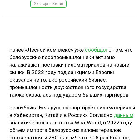
Экспорт в Китай
ОБРАБОТКА ДРЕВЕСИНЫ
ЦИФРОВАЯ СРЕДА
РУБРИКИ
БИОЭНЕРГЕТИКА
ТЕМАТИЧЕСКИЕ ПРОЕКТЫ
ЛЕСОВОССТАНОВЛЕНИЕ И ЗАЩИТА
Ранее «Лесной комплекс» уже
сообщал
о том, что
ЛОГИСТИКА
белорусские лесопромышленники активно
ПОДБОРКИ СТАТЕЙ
налаживают поставки пиломатериалов на новые
ПРОИЗВОДСТВО ДРЕВЕСНЫХ ПЛИТ
рынки. В 2022 году под санкциями Европы
ЦБП
оказался не только российский бизнес:
промышленность дружественного государства
КОМПЛЕКСНАЯ ПЕРЕРАБОТКА
также оказалась под ударом бывших партнёров.
ЛЕСОПИЛЕНИЕ
Республика Беларусь экспортирует пиломатериалы
в Узбекистан, Китай и в Россию. Согласно
данным
ДЕРЕВЯННОЕ ДОМОСТРОЕНИЕ
аналитического агентства WhatWood, в 2022 году
БЕЗОПАСНОЕ ПРОИЗВОДСТВО
объём импорта белорусских пиломатериалов
составил почти 230 тыс. м³, что в 18 раз больше,
СОРТИРОВКА ДРЕВЕСИНЫ