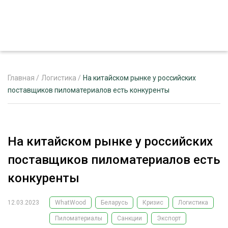
Главная
/
Логистика
/
На китайском рынке у российских
поставщиков пиломатериалов есть конкуренты
ЖУРНАЛ «ЛЕСНОЙ КОМПЛЕКС»
О ПРОЕКТЕ
На китайском рынке у российских
РЕКЛАМОДАТЕЛЯМ
поставщиков пиломатериалов есть
конкуренты
12.03.2023
WhatWood
Беларусь
Кризис
Логистика
ЛЕСНОЕ ХОЗЯЙСТВО
ЭКСПЕРТНОЕ МНЕНИЕ
Пиломатериалы
Санкции
Экспорт
ЛЕСОЗАГОТОВКА