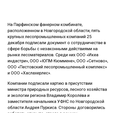
ОБРАБОТКА ДРЕВЕСИНЫ
ЦИФРОВАЯ СРЕДА
РУБРИКИ
На Парфинском фанерном комбинате,
БИОЭНЕРГЕТИКА
расположенном в Новгородской области, пять
ТЕМАТИЧЕСКИЕ ПРОЕКТЫ
ЛЕСОВОССТАНОВЛЕНИЕ И ЗАЩИТА
крупных лесопромышленных компаний 25
декабря подписали документ о сотрудничестве в
ЛОГИСТИКА
ПОДБОРКИ СТАТЕЙ
сфере борьбы с незаконными действиями на
ПРОИЗВОДСТВО ДРЕВЕСНЫХ ПЛИТ
рынке лесоматериалов. Среди них ООО «Икеа
индастри», ООО «ЮПМ-Кюммене», ООО «Сетново»,
ЦБП
ООО «Пестовский лесопромышленный комплекс»
и ООО «Хаслахерлес».
КОМПЛЕКСНАЯ ПЕРЕРАБОТКА
Компании подписали хартию в присутствии
ЛЕСОПИЛЕНИЕ
министра природных ресурсов, лесного хозяйства
ДЕРЕВЯННОЕ ДОМОСТРОЕНИЕ
и экологии региона Владимир Королёва и
заместителя начальника УФНС по Новгородской
БЕЗОПАСНОЕ ПРОИЗВОДСТВО
области Андрея Пуркиса. Стороны договорились
СОРТИРОВКА ДРЕВЕСИНЫ