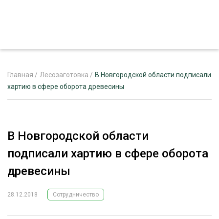
Главная
/
Лесозаготовка
/
В Новгородской области подписали
хартию в сфере оборота древесины
ЖУРНАЛ «ЛЕСНОЙ КОМПЛЕКС»
О ПРОЕКТЕ
В Новгородской области
РЕКЛАМОДАТЕЛЯМ
подписали хартию в сфере оборота
древесины
28.12.2018
Сотрудничество
ЛЕСНОЕ ХОЗЯЙСТВО
ЭКСПЕРТНОЕ МНЕНИЕ
ЛЕСОЗАГОТОВКА