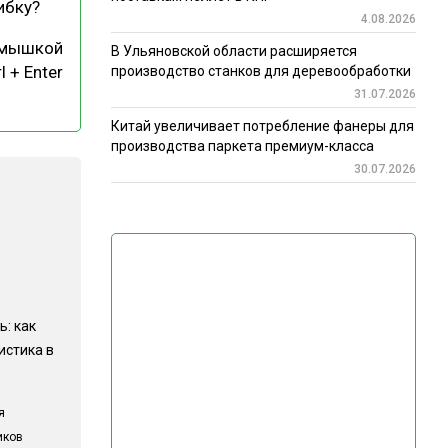
ибку?
4.08.2026
 мышкой
В Ульяновской области расширяется
l + Enter
производство станков для деревообработки
31.07.2026
Китай увеличивает потребление фанеры для
производства паркета премиум-класса
30.07.2026
ь: как
истика в
я
иков