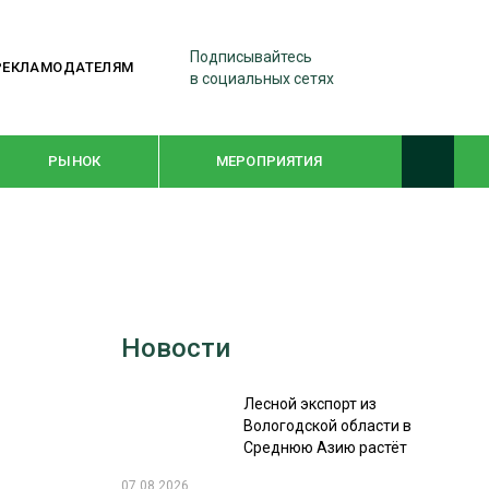
Подписывайтесь
РЕКЛАМОДАТЕЛЯМ
в социальных сетях
РЫНОК
МЕРОПРИЯТИЯ
ТЕМАТИЧЕСКИЕ ПРОЕКТЫ
ЛЕСДРЕВМАШ 2022
Новости
WOODEX-2021
Лесной экспорт из
ПОДБОРКИ СТАТЕЙ
Вологодской области в
Среднюю Азию растёт
СУШКА ДРЕВЕСИНЫ
07.08.2026