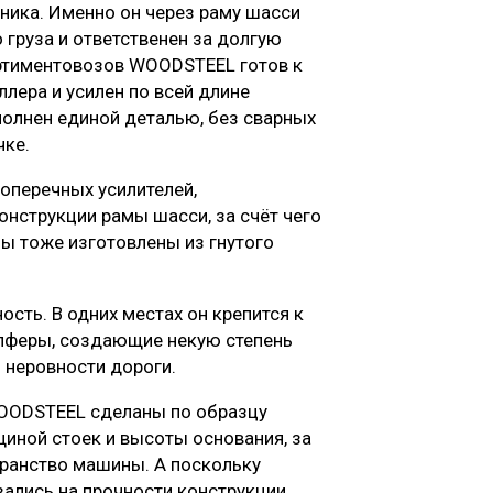
ника. Именно он через раму шасси
 груза и ответственен за долгую
ртиментовозов WOODSTEEL готов к
ллера и усилен по всей длине
олнен единой деталью, без сварных
чке.
оперечных усилителей,
нструкции рамы шасси, за счёт чего
ны тоже изготовлены из гнутого
сть. В одних местах он крепится к
мпферы, создающие некую степень
 неровности дороги.
WOODSTEEL сделаны по образцу
щиной стоек и высоты основания, за
транство машины. А поскольку
зались на прочности конструкции.