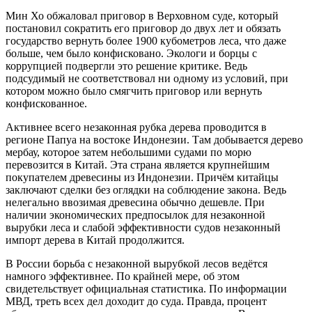
Мин Хо обжаловал приговор в Верховном суде, который
постановил сократить его приговор до двух лет и обязать
государство вернуть более 1900 кубометров леса, что даже
больше, чем было конфисковано. Экологи и борцы с
коррупцией подвергли это решение критике. Ведь
подсудимый не соответствовал ни одному из условий, при
котором можно было смягчить приговор или вернуть
конфискованное.
Активнее всего незаконная рубка дерева проводится в
регионе Папуа на востоке Индонезии. Там добывается дерево
мербау, которое затем небольшими судами по морю
перевозится в Китай. Эта страна является крупнейшим
покупателем древесины из Индонезии. Причём китайцы
заключают сделки без оглядки на соблюдение закона. Ведь
нелегально ввозимая древесина обычно дешевле. При
наличии экономических предпосылок для незаконной
вырубки леса и слабой эффективности судов незаконный
импорт дерева в Китай продолжится.
В России борьба с незаконной вырубкой лесов ведётся
намного эффективнее. По крайней мере, об этом
свидетельствует официальная статистика. По информации
МВД, треть всех дел доходит до суда. Правда, процент