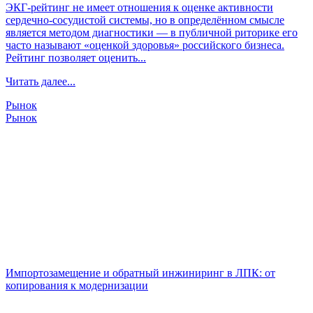
ЭКГ-рейтинг не имеет отношения к оценке активности
сердечно-сосудистой системы, но в определённом смысле
является методом диагностики — в публичной риторике его
часто называют «оценкой здоровья» российского бизнеса.
Рейтинг позволяет оценить...
Читать далее...
Рынок
Рынок
Импортозамещение и обратный инжиниринг в ЛПК: от
копирования к модернизации