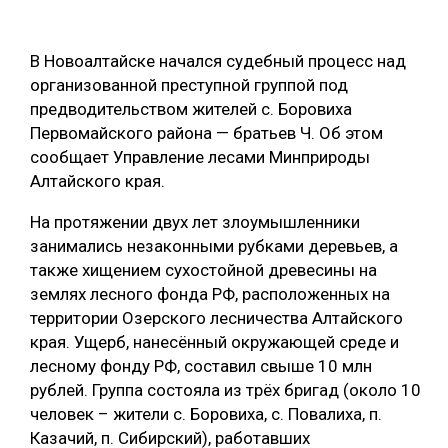
ОБРАБОТКА ДРЕВЕСИНЫ
В Новоалтайске начался судебный процесс над
ЦИФРОВАЯ СРЕДА
РУБРИКИ
организованной преступной группой под
БИОЭНЕРГЕТИКА
предводительством жителей с. Боровиха
ТЕМАТИЧЕСКИЕ ПРОЕКТЫ
Первомайского района — братьев Ч. Об этом
ЛЕСОВОССТАНОВЛЕНИЕ И ЗАЩИТА
сообщает Управление лесами Минприроды
ЛОГИСТИКА
Алтайского края.
ПОДБОРКИ СТАТЕЙ
ПРОИЗВОДСТВО ДРЕВЕСНЫХ ПЛИТ
На протяжении двух лет злоумышленники
ЦБП
занимались незаконными рубками деревьев, а
также хищением сухостойной древесины на
землях лесного фонда РФ, расположенных на
КОМПЛЕКСНАЯ ПЕРЕРАБОТКА
территории Озерского лесничества Алтайского
ЛЕСОПИЛЕНИЕ
края. Ущерб, нанесённый окружающей среде и
лесному фонду РФ, составил свыше 10 млн
ДЕРЕВЯННОЕ ДОМОСТРОЕНИЕ
рублей. Группа состояла из трёх бригад (около 10
БЕЗОПАСНОЕ ПРОИЗВОДСТВО
человек – жители с. Боровиха, с. Повалиха, п.
Казачий, п. Сибирский), работавших
СОРТИРОВКА ДРЕВЕСИНЫ