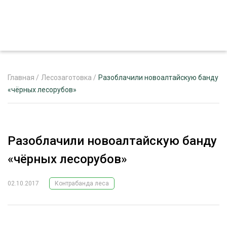
Главная
/
Лесозаготовка
/
Разоблачили новоалтайскую банду
«чёрных лесорубов»
ЖУРНАЛ «ЛЕСНОЙ КОМПЛЕКС»
О ПРОЕКТЕ
Разоблачили новоалтайскую банду
РЕКЛАМОДАТЕЛЯМ
«чёрных лесорубов»
02.10.2017
Контрабанда леса
ЛЕСНОЕ ХОЗЯЙСТВО
ЭКСПЕРТНОЕ МНЕНИЕ
ЛЕСОЗАГОТОВКА