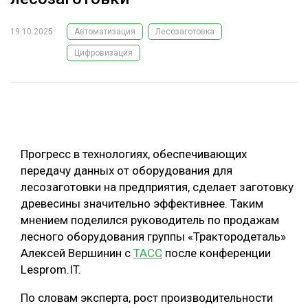
ОБРАБОТКА ДРЕВЕСИНЫ
19.10.2025
Автоматизация
Лесозаготовка
ЦИФРОВАЯ СРЕДА
РУБРИКИ
Цифровизация
БИОЭНЕРГЕТИКА
ТЕМАТИЧЕСКИЕ ПРОЕКТЫ
ЛЕСОВОССТАНОВЛЕНИЕ И ЗАЩИТА
ЛОГИСТИКА
ПОДБОРКИ СТАТЕЙ
ПРОИЗВОДСТВО ДРЕВЕСНЫХ ПЛИТ
Прогресс в технологиях, обеспечивающих
ЦБП
передачу данных от оборудования для
лесозаготовки на предприятия, сделает заготовку
древесины значительно эффективнее. Таким
КОМПЛЕКСНАЯ ПЕРЕРАБОТКА
мнением поделился руководитель по продажам
ЛЕСОПИЛЕНИЕ
лесного оборудования группы «Трактородеталь»
Алексей Вершинин с
ТАСС
после конференции
ДЕРЕВЯННОЕ ДОМОСТРОЕНИЕ
Lesprom.IT.
БЕЗОПАСНОЕ ПРОИЗВОДСТВО
По словам эксперта, рост производительности
СОРТИРОВКА ДРЕВЕСИНЫ