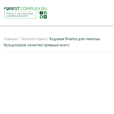
Главная
/
Лесозаготовка
/
Ходовая Shantui для тяжёлых
бульдозеров: качество превыше всего
ЖУРНАЛ «ЛЕСНОЙ КОМПЛЕКС»
О ПРОЕКТЕ
РЕКЛАМОДАТЕЛЯМ
ЛЕСНОЕ ХОЗЯЙСТВО
ЭКСПЕРТНОЕ МНЕНИЕ
ЛЕСОЗАГОТОВКА