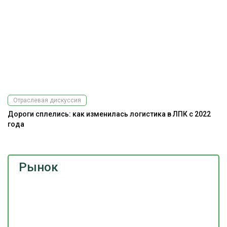
Отраслевая дискуссия
Дороги сплелись: как изменилась логистика в ЛПК с 2022
Э
года
Рынок