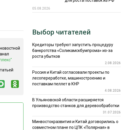
для роста поставок из РФ
05.08.2026
Выбор читателей
Кредиторы требуют запустить процедуру
 новостной
банкротства «Соликамскбумпрома» из-за
канал
роста убытков
плекс"
2.08.2026
статьей
Россия и Китай согласовали проекты по
лесопереработке, машиностроению и
поставкам пеллет в КНР
4.08.2026
В Ульяновской области расширяется
производство станков для деревообработки
31.07.2026
Минвостокразвития и Китай договорились о
совместном плане по ЦПК «Полярная» в