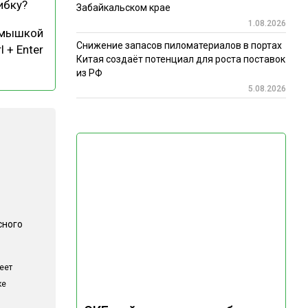
ибку?
Забайкальском крае
1.08.2026
 мышкой
Снижение запасов пиломатериалов в портах
l + Enter
Китая создаёт потенциал для роста поставок
из РФ
5.08.2026
сного
еет
ке