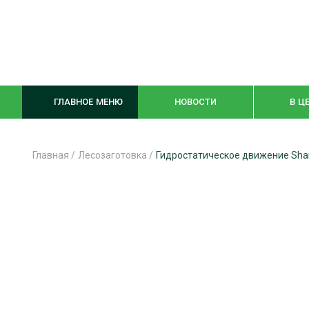
ГЛАВНОЕ МЕНЮ
НОВОСТИ
В Ц
Главная
/
Лесозаготовка
/
Гидростатическое движение Shan
ЛЕСНОЕ ХОЗЯЙСТВО
КОМПЛЕКСНА
ЛЕСОЗАГОТОВКА
ЛЕСОПИЛЕНИ
ОБРАБОТКА ДРЕВЕСИНЫ
ДЕРЕВЯНН
ЦИФРОВАЯ СРЕДА
БЕЗОПАСНОЕ
БИОЭНЕРГЕТИКА
СОРТИРОВКА