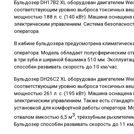
Бульдозер DH17В2 XL оборудован двигателем Wei
соответствующим уровню выброса токсичных вещес
мощностью 188 л. с. (140 кВт). Машина оснащена
электрическим управлением. Система безопасност
оператора.
В кабине бульдозера предусмотрена климатическ
оператора. Модель обладает полусферическим от
в три зуба и шириной башмака 510 мм. Эксплуатац
способен развивать скорость до 10 км/час.
Бульдозер DH26С2 XL оборудован двигателем Wei
соответствующим уровню выброса токсичных вещес
мощностью 261 л. с. (195 кВт). Машина оснащена
электрическим управлением. Также есть стандарт
установкой для комфортной работы оператора. М
3
отвалом ёмкостью 6,5 м
, трёхзубным рыхлителе
Бульдозер способен развивать скорость до 11 км