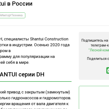
ui в России
йИмпортТехника
 специалисты Shantui Construction
Подпишитесь на
ботки в индустрии. Осенью 2020 года
телеграм-
ром в
"Лесной ком
рамму для популяризации на
Поделиться 
й себя в мире.
ANTUI серии DH
ский привод с закрытым (замкнутым)
колько гидронасосов и гидромоторов.
ергии вращения от вала двигателя к