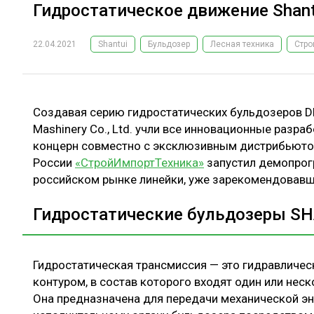
Гидростатическое движение Shant
22.04.2021
Shantui
Бульдозер
Лесная техника
Стро
Создавая серию гидростатических бульдозеров DH,
Mashinery Co., Ltd. учли все инновационные разра
концерн совместно с эксклюзивным дистрибьюто
России
«СтройИмпортТехника»
запустил демопрог
российском рынке линейки, уже зарекомендовавше
Гидростатические бульдозеры SH
Гидростатическая трансмиссия — это гидравличе
контуром, в состав которого входят один или нес
Она предназначена для передачи механической эн