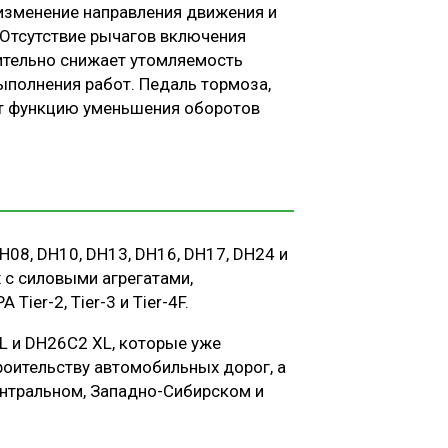
изменение направления движения и
Отсутствие рычагов включения
ительно снижает утомляемость
ыполнения работ. Педаль тормоза,
т функцию уменьшения оборотов
08, DH10, DH13, DH16, DH17, DH24 и
 с силовыми агрегатами,
ier-2, Tier-3 и Tier-4F.
L и DH26С2 XL, которые уже
роительству автомобильных дорог, а
нтральном, Западно-Сибирском и