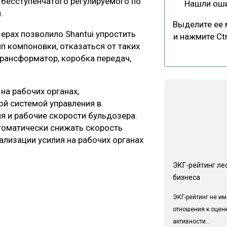
бесступенчатого регулируемого по
Нашли ош
.
Выделите ее
ерах позволило Shantui упростить
и нажмите Ctr
п компоновки, отказаться от таких
рансформатор, коробка передач,
.
на рабочих органах,
ой системой управления в
я и рабочие скорости бульдозера.
томатически снижать скорость
лизации усилия на рабочих органах
ЭКГ-рейтинг ле
бизнеса
ЭКГ-рейтинг не им
отношения к оцен
активности...