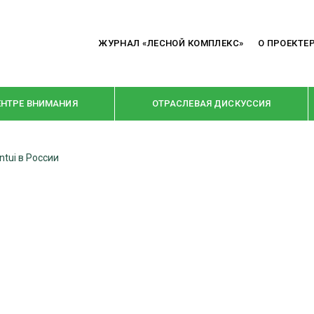
ЖУРНАЛ «ЛЕСНОЙ КОМПЛЕКС»
О ПРОЕКТЕ
ЕНТРЕ ВНИМАНИЯ
ОТРАСЛЕВАЯ ДИСКУССИЯ
tui в России
РУБРИКИ
Я ПЕРЕРАБОТКА
НОВОСТИ
Е
КРУПНЫМ ПЛАНОМ
ОЕ ДОМОСТРОЕНИЕ
ВЗГЛЯД ИЗНУТРИ
 ПРОИЗВОДСТВО
В ЦЕНТРЕ ВНИМАНИЯ
 ДРЕВЕСИНЫ
ПРЕДПРИЯТИЯ ЛПК