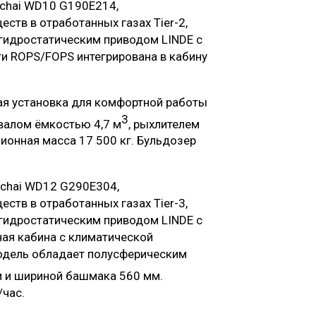
chai WD10 G190E214,
тв в отработанных газах Tier-2,
 гидростатическим приводом LINDE с
и ROPS/FOPS интегрирована в кабину
ая установка для комфортной работы
3
валом ёмкостью 4,7 м
, рыхлителем
ионная масса 17 500 кг. Бульдозер
chai WD12 G290E304,
тв в отработанных газах Tier-3,
 гидростатическим приводом LINDE с
ная кабина с климатической
одель обладает полусферическим
м и шириной башмака 560 мм.
/час.