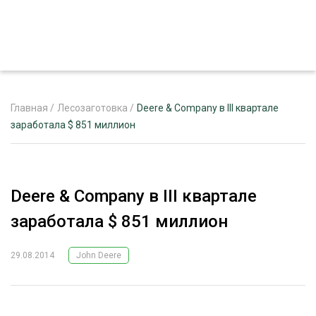
Главная
/
Лесозаготовка
/
Deere & Company в III квартале
заработала $ 851 миллион
ЖУРНАЛ «ЛЕСНОЙ КОМПЛЕКС»
О ПРОЕКТЕ
Deere & Company в III квартале
РЕКЛАМОДАТЕЛЯМ
заработала $ 851 миллион
29.08.2014
John Deere
ЛЕСНОЕ ХОЗЯЙСТВО
ЭКСПЕРТНОЕ МНЕНИЕ
ЛЕСОЗАГОТОВКА