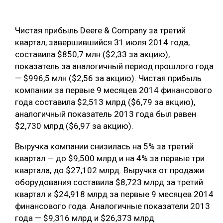
ОБРАБОТКА ДРЕВЕСИНЫ
Чистая прибыль Deere & Company за третий
ЦИФРОВАЯ СРЕДА
РУБРИКИ
квартал, завершившийся 31 июля 2014 года,
БИОЭНЕРГЕТИКА
составила $850,7 млн ($2,33 за акцию),
ТЕМАТИЧЕСКИЕ ПРОЕКТЫ
показатель за аналогичный период прошлого года
ЛЕСОВОССТАНОВЛЕНИЕ И ЗАЩИТА
— $996,5 млн ($2,56 за акцию). Чистая прибыль
ЛОГИСТИКА
компании за первые 9 месяцев 2014 финансового
ПОДБОРКИ СТАТЕЙ
года составила $2,513 млрд ($6,79 за акцию),
ПРОИЗВОДСТВО ДРЕВЕСНЫХ ПЛИТ
аналогичный показатель 2013 года был равен
ЦБП
$2,730 млрд ($6,97 за акцию).
Выручка компании снизилась на 5% за третий
КОМПЛЕКСНАЯ ПЕРЕРАБОТКА
квартал — до $9,500 млрд и на 4% за первые три
ЛЕСОПИЛЕНИЕ
квартала, до $27,102 млрд. Выручка от продажи
оборудования составила $8,723 млрд за третий
ДЕРЕВЯННОЕ ДОМОСТРОЕНИЕ
квартал и $24,918 млрд за первые 9 месяцев 2014
БЕЗОПАСНОЕ ПРОИЗВОДСТВО
финансового года. Аналогичные показатели 2013
года — $9,316 млрд и $26,373 млрд
СОРТИРОВКА ДРЕВЕСИНЫ