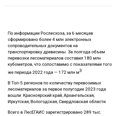
ОБРАБОТКА ДРЕВЕСИНЫ
ЦИФРОВАЯ СРЕДА
РУБРИКИ
БИОЭНЕРГЕТИКА
По информации Рослесхоза, за 6 месяцев
ТЕМАТИЧЕСКИЕ ПРОЕКТЫ
ЛЕСОВОССТАНОВЛЕНИЕ И ЗАЩИТА
сформировано более 4 млн электронных
ЛОГИСТИКА
сопроводительных документов на
ПОДБОРКИ СТАТЕЙ
транспортировку древесины. За полгода объем
ПРОИЗВОДСТВО ДРЕВЕСНЫХ ПЛИТ
перевозки лесоматериалов составил 180 млн
ЦБП
кубометров, что сопоставимо с показателями того
3
же периода 2022 года — 172 млн м
.
КОМПЛЕКСНАЯ ПЕРЕРАБОТКА
В Топ-5 регионов по количеству перевозимых
ЛЕСОПИЛЕНИЕ
лесоматериалов за первое полугодие 2023 года
вошли: Красноярский край, Архангельская,
ДЕРЕВЯННОЕ ДОМОСТРОЕНИЕ
Иркутская, Вологодская, Свердловская области.
БЕЗОПАСНОЕ ПРОИЗВОДСТВО
Всего в ЛесЕГАИС зарегистрировано 289 тыс.
СОРТИРОВКА ДРЕВЕСИНЫ