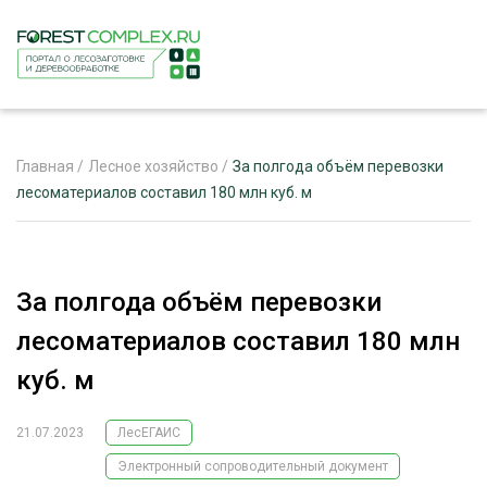
Главная
/
Лесное хозяйство
/
За полгода объём перевозки
лесоматериалов составил 180 млн куб. м
ЖУРНАЛ «ЛЕСНОЙ КОМПЛЕКС»
О ПРОЕКТЕ
За полгода объём перевозки
РЕКЛАМОДАТЕЛЯМ
лесоматериалов составил 180 млн
куб. м
21.07.2023
ЛесЕГАИС
ЛЕСНОЕ ХОЗЯЙСТВО
ЭКСПЕРТНОЕ МНЕНИЕ
Электронный сопроводительный документ
ЛЕСОЗАГОТОВКА