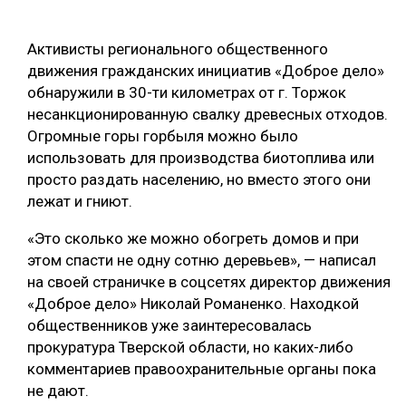
ОБРАБОТКА ДРЕВЕСИНЫ
Активисты регионального общественного
ЦИФРОВАЯ СРЕДА
РУБРИКИ
движения гражданских инициатив «Доброе дело»
БИОЭНЕРГЕТИКА
обнаружили в 30-ти километрах от г. Торжок
несанкционированную свалку древесных отходов.
ТЕМАТИЧЕСКИЕ ПРОЕКТЫ
ЛЕСОВОССТАНОВЛЕНИЕ И ЗАЩИТА
Огромные горы горбыля можно было
ЛОГИСТИКА
использовать для производства биотоплива или
ПОДБОРКИ СТАТЕЙ
просто раздать населению, но вместо этого они
ПРОИЗВОДСТВО ДРЕВЕСНЫХ ПЛИТ
лежат и гниют.
ЦБП
«Это сколько же можно обогреть домов и при
этом спасти не одну сотню деревьев», — написал
КОМПЛЕКСНАЯ ПЕРЕРАБОТКА
на своей страничке в соцсетях директор движения
«Доброе дело» Николай Романенко. Находкой
ЛЕСОПИЛЕНИЕ
общественников уже заинтересовалась
ДЕРЕВЯННОЕ ДОМОСТРОЕНИЕ
прокуратура Тверской области, но каких-либо
комментариев правоохранительные органы пока
БЕЗОПАСНОЕ ПРОИЗВОДСТВО
не дают.
СОРТИРОВКА ДРЕВЕСИНЫ