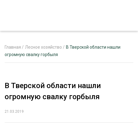
Главная
/
Лесное хозяйство
/
В Тверской области нашли
огромную свалку горбыля
ЖУРНАЛ «ЛЕСНОЙ КОМПЛЕКС»
О ПРОЕКТЕ
В Тверской области нашли
РЕКЛАМОДАТЕЛЯМ
огромную свалку горбыля
21.03.2019
ЛЕСНОЕ ХОЗЯЙСТВО
ЭКСПЕРТНОЕ МНЕНИЕ
ЛЕСОЗАГОТОВКА