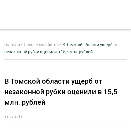
Главная
/
Лесное хозяйство
/
В Томской области ущерб от
незаконной рубки оценили в 15,5 млн. рублей
ЖУРНАЛ «ЛЕСНОЙ КОМПЛЕКС»
О ПРОЕКТЕ
В Томской области ущерб от
РЕКЛАМОДАТЕЛЯМ
незаконной рубки оценили в 15,5
млн. рублей
22.03.2019
ЛЕСНОЕ ХОЗЯЙСТВО
ЭКСПЕРТНОЕ МНЕНИЕ
ЛЕСОЗАГОТОВКА