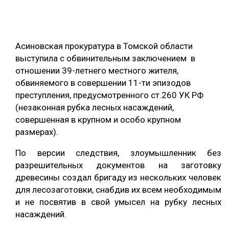
ОБРАБОТКА ДРЕВЕСИНЫ
ЦИФРОВАЯ СРЕДА
РУБРИКИ
Асиновская прокуратура в Томской области
БИОЭНЕРГЕТИКА
выступила с обвинительным заключением в
ТЕМАТИЧЕСКИЕ ПРОЕКТЫ
ЛЕСОВОССТАНОВЛЕНИЕ И ЗАЩИТА
отношении 39-летнего местного жителя,
обвиняемого в совершении 11-ти эпизодов
ЛОГИСТИКА
преступления, предусмотренного ст.260 УК РФ
ПОДБОРКИ СТАТЕЙ
ПРОИЗВОДСТВО ДРЕВЕСНЫХ ПЛИТ
(незаконная рубка лесных насаждений,
совершенная в крупном и особо крупном
ЦБП
размерах).
По версии следствия, злоумышленник без
КОМПЛЕКСНАЯ ПЕРЕРАБОТКА
разрешительных документов на заготовку
ЛЕСОПИЛЕНИЕ
древесины создал бригаду из нескольких человек
для лесозаготовки, снабдив их всем необходимым
ДЕРЕВЯННОЕ ДОМОСТРОЕНИЕ
и не посвятив в свой умысел на рубку лесных
БЕЗОПАСНОЕ ПРОИЗВОДСТВО
насаждений.
СОРТИРОВКА ДРЕВЕСИНЫ