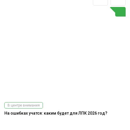
В центре внимания
На ошибках учатся: каким будет для ЛПК 2026 год?
А