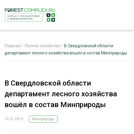
Главная
/
Лесное хозяйство
/
В Свердловской области
департамент лесного хозяйства вошёл в состав Минприроды
ЖУРНАЛ «ЛЕСНОЙ КОМПЛЕКС»
О ПРОЕКТЕ
В Свердловской области
РЕКЛАМОДАТЕЛЯМ
департамент лесного хозяйства
вошёл в состав Минприроды
10.01.2019
Минприроды
ЛЕСНОЕ ХОЗЯЙСТВО
ЭКСПЕРТНОЕ МНЕНИЕ
ЛЕСОЗАГОТОВКА