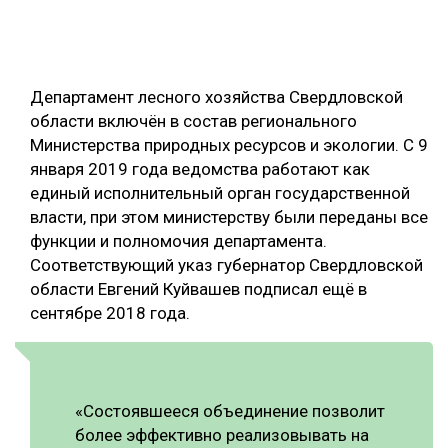
ОБРАБОТКА ДРЕВЕСИНЫ
ЦИФРОВАЯ СРЕДА
РУБРИКИ
Департамент лесного хозяйства Свердловской
БИОЭНЕРГЕТИКА
области включён в состав регионального
ТЕМАТИЧЕСКИЕ ПРОЕКТЫ
ЛЕСОВОССТАНОВЛЕНИЕ И ЗАЩИТА
Министерства природных ресурсов и экологии. С 9
января 2019 года ведомства работают как
ЛОГИСТИКА
ПОДБОРКИ СТАТЕЙ
единый исполнительный орган государственной
ПРОИЗВОДСТВО ДРЕВЕСНЫХ ПЛИТ
власти, при этом министерству были переданы все
функции и полномочия департамента.
ЦБП
Соответствующий указ губернатор Свердловской
области Евгений Куйвашев подписал ещё в
КОМПЛЕКСНАЯ ПЕРЕРАБОТКА
сентябре 2018 года.
ЛЕСОПИЛЕНИЕ
ДЕРЕВЯННОЕ ДОМОСТРОЕНИЕ
БЕЗОПАСНОЕ ПРОИЗВОДСТВО
«Состоявшееся объединение позволит
более эффективно реализовывать на
СОРТИРОВКА ДРЕВЕСИНЫ