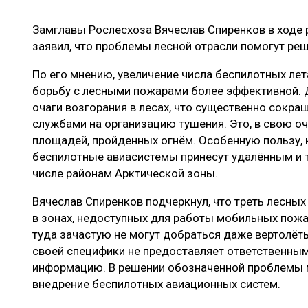
ЛЕСОВОССТАНОВЛЕНИЕ И ЗАЩИТА
СУШКА ДР
Замглавы Рослесхоза Вячеслав Спиренков в ходе
ЛОГИСТИКА
МЕБЕЛЬНОЕ 
заявил, что проблемы лесной отрасли помогут ре
ПРОИЗВОДСТВО ДРЕВЕСНЫХ ПЛИТ
По его мнению, увеличение числа беспилотных ле
ЦБП
борьбу с лесными пожарами более эффективной.
очаги возгорания в лесах, что существенно сокр
службами на организацию тушения. Это, в свою о
ЭКСПЕРТНОЕ МНЕНИЕ
площадей, пройденных огнём. Особенную пользу, 
беспилотные авиасистемы принесут удалённым и 
числе районам Арктической зоны.
Вячеслав Спиренков подчеркнул, что треть лесных
в зонах, недоступных для работы мобильных пожа
туда зачастую не могут добраться даже вертолёт
своей специфики не предоставляет ответственны
информацию. В решении обозначенной проблемы
внедрение беспилотных авиационных систем.