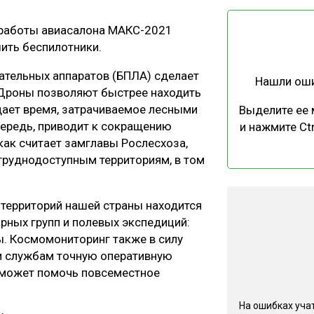
ЕВЕСИНЫ
РЫНОК
 работы авиасалона МАКС-2021
ПРОИЗВОДСТВО
ТЕХНОЛОГИИ
шить беспилотники.
ОТРАСЛЕВАЯ ДИСКУССИЯ
тательных аппаратов (БПЛА) сделает
Нашли ош
 Дроны позволяют быстрее находить
ащает время, затрачиваемое лесными
Выделите ее
чередь, приводит к сокращению
и нажмите Ctr
как считает замглавы Рослесхоза,
труднодоступным территориям, в том
КАЛЕНДАРЬ ВЫСТАВОК
 территорий нашей страны находится
рных групп и полевых экспедиций:
ы. Космомониторинг также в силу
м службам точную оперативную
 может помочь повсеместное
На ошибках учат