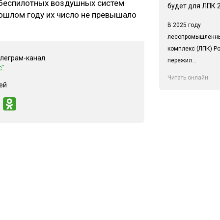
в беспилотных воздушных систем
будет для ЛПК 
рошлом году их число не превышало
В 2025 году
лесопромышленн
комплекс (ЛПК) Р
елеграм-канал
пережил...
с"
Читать онлайн
ей