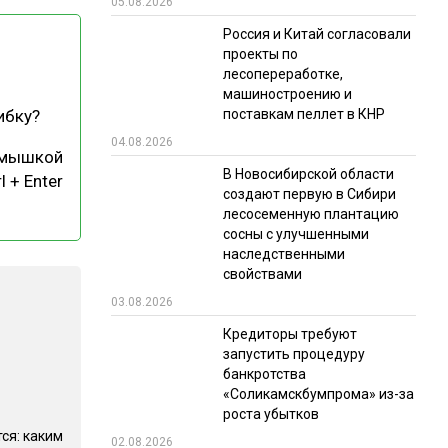
05.08.2026
РЫНКИ СБЫТА
Россия и Китай согласовали
проекты по
В УСЛОВИЯХ САНКЦИЙ
лесопереработке,
машиностроению и
поставкам пеллет в КНР
ибку?
04.08.2026
 мышкой
В Новосибирской области
l + Enter
создают первую в Сибири
лесосеменную плантацию
сосны с улучшенными
ИТОГИ МЕРОПРИЯТИЙ
наследственными
свойствами
03.08.2026
Кредиторы требуют
запустить процедуру
банкротства
«Соликамскбумпрома» из-за
роста убытков
ся: каким
02.08.2026