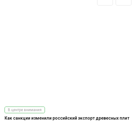
В центре внимания
Как санкции изменили российский экспорт древесных плит
Э