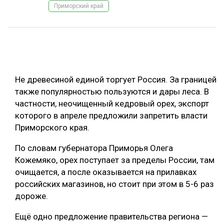
Приморский край
ОБРАБОТКА ДРЕВЕСИНЫ
ЦИФРОВАЯ СРЕДА
РУБРИКИ
БИОЭНЕРГЕТИКА
ТЕМАТИЧЕСКИЕ ПРОЕКТЫ
ЛЕСОВОССТАНОВЛЕНИЕ И ЗАЩИТА
Не древесиной единой торгует Россия. За границей
ЛОГИСТИКА
также популярностью пользуются и дары леса. В
ПОДБОРКИ СТАТЕЙ
частности, неочищенный кедровый орех, экспорт
ПРОИЗВОДСТВО ДРЕВЕСНЫХ ПЛИТ
которого в апреле предложили запретить власти
ЦБП
Приморского края.
По словам губернатора Приморья Олега
КОМПЛЕКСНАЯ ПЕРЕРАБОТКА
Кожемяко, орех поступает за пределы России, там
ЛЕСОПИЛЕНИЕ
очищается, а после оказывается на прилавках
российских магазинов, но стоит при этом в 5-6 раз
ДЕРЕВЯННОЕ ДОМОСТРОЕНИЕ
дороже.
БЕЗОПАСНОЕ ПРОИЗВОДСТВО
Ещё одно предложение правительства региона —
СОРТИРОВКА ДРЕВЕСИНЫ