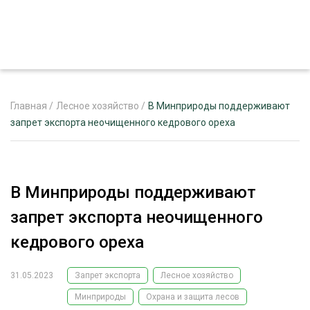
Главная
/
Лесное хозяйство
/
В Минприроды поддерживают
запрет экспорта неочищенного кедрового ореха
ЖУРНАЛ «ЛЕСНОЙ КОМПЛЕКС»
О ПРОЕКТЕ
В Минприроды поддерживают
РЕКЛАМОДАТЕЛЯМ
запрет экспорта неочищенного
кедрового ореха
31.05.2023
Запрет экспорта
Лесное хозяйство
ЛЕСНОЕ ХОЗЯЙСТВО
ЭКСПЕРТНОЕ МНЕНИЕ
Минприроды
Охрана и защита лесов
ЛЕСОЗАГОТОВКА