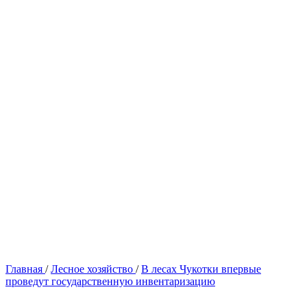
Главная
/
Лесное хозяйство
/
В лесах Чукотки впервые
проведут государственную инвентаризацию