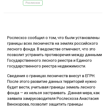
Рослесхоз
ОБРАБОТКА ДРЕВЕСИНЫ
ЦИФРОВАЯ СРЕДА
РУБРИКИ
БИОЭНЕРГЕТИКА
ТЕМАТИЧЕСКИЕ ПРОЕКТЫ
ЛЕСОВОССТАНОВЛЕНИЕ И ЗАЩИТА
Рослесхоз сообщил о том, что были установлены
ЛОГИСТИКА
границы всех лесничеств на землях российского
ПОДБОРКИ СТАТЕЙ
лесного фонда. В ведомстве отмечают, что это
ПРОИЗВОДСТВО ДРЕВЕСНЫХ ПЛИТ
позволит устранить противоречия между данными
ЦБП
Государственного лесного реестра и Единого
государственного реестра недвижимости.
КОМПЛЕКСНАЯ ПЕРЕРАБОТКА
Сведения о границах лесничеств внесут в ЕГРН.
ЛЕСОПИЛЕНИЕ
После этого развитие данных территорий нужно
будет вести, учитывая границы земель лесного
ДЕРЕВЯННОЕ ДОМОСТРОЕНИЕ
фонда — их нельзя застраивать. Данная мера, как
БЕЗОПАСНОЕ ПРОИЗВОДСТВО
заявила замруководителя Рослесхоза Анастасия
Винокурова, позволит защитить границы
СОРТИРОВКА ДРЕВЕСИНЫ