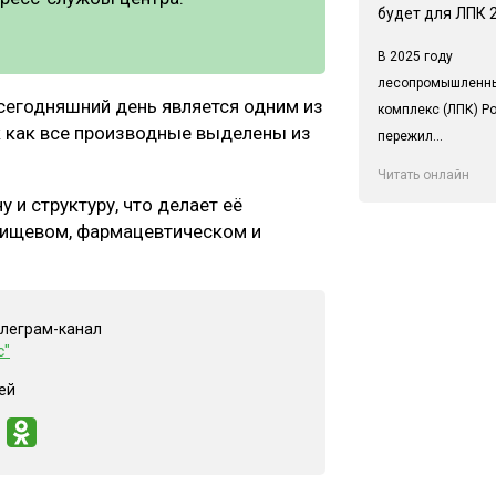
будет для ЛПК 
В 2025 году
лесопромышленн
 сегодняшний день является одним из
комплекс (ЛПК) Р
 как все производные выделены из
пережил...
Читать онлайн
 и структуру, что делает её
 пищевом, фармацевтическом и
елеграм-канал
с"
ей