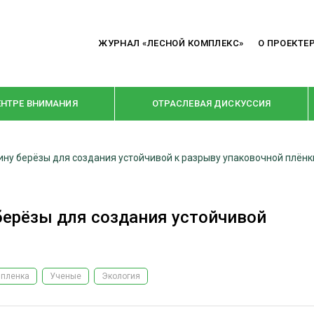
ЖУРНАЛ «ЛЕСНОЙ КОМПЛЕКС»
О ПРОЕКТЕ
ЕНТРЕ ВНИМАНИЯ
ОТРАСЛЕВАЯ ДИСКУССИЯ
ну берёзы для создания устойчивой к разрыву упаковочной плёнк
РУБРИКИ
Я ПЕРЕРАБОТКА
НОВОСТИ
берёзы для создания устойчивой
Е
КРУПНЫМ ПЛАНОМ
ОЕ ДОМОСТРОЕНИЕ
ВЗГЛЯД ИЗНУТРИ
 ПРОИЗВОДСТВО
В ЦЕНТРЕ ВНИМАНИЯ
 пленка
Ученые
Экология
 ДРЕВЕСИНЫ
ПРЕДПРИЯТИЯ ЛПК