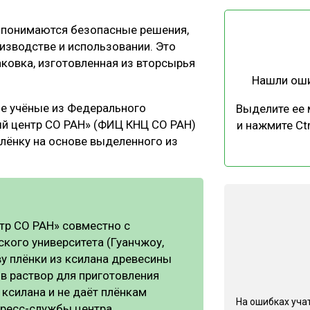
ЕВЕСИНЫ
РЫНОК
я понимаются безопасные решения,
ПРОИЗВОДСТВО
ТЕХНОЛОГИИ
изводстве и использовании. Это
ОТРАСЛЕВАЯ ДИСКУССИЯ
аковка, изготовленная из вторсырья
Нашли ош
ие учёные из Федерального
Выделите ее
ый центр СО РАН» (ФИЦ КНЦ СО РАН)
и нажмите Ctr
лёнку на основе выделенного из
КАЛЕНДАРЬ ВЫСТАВОК
тр СО РАН» совместно с
кого университета (Гуанчжоу,
ву плёнки из ксилана древесины
 в раствор для приготовления
 ксилана и не даёт плёнкам
На ошибках учат
ресс-службы центра.