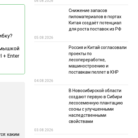
06.08.2026
РЫНКИ СБЫТА
Снижение запасов
пиломатериалов в портах
В УСЛОВИЯХ САНКЦИЙ
Китая создаёт потенциал
для роста поставок из РФ
ибку?
05.08.2026
Россия и Китай согласовали
 мышкой
проекты по
l + Enter
лесопереработке,
машиностроению и
поставкам пеллет в КНР
ИТОГИ МЕРОПРИЯТИЙ
04.08.2026
В Новосибирской области
создают первую в Сибири
лесосеменную плантацию
сосны с улучшенными
наследственными
свойствами
03.08.2026
ся: каким