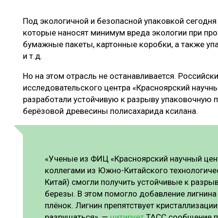
ЛЕСОВОССТАНОВЛЕНИЕ И ЗАЩИТА
СУШКА ДР
Под экологичной и безопасной упаковкой сегодн
ЛОГИСТИКА
МЕБЕЛЬНОЕ 
которые наносят минимум вреда экологии при про
ПРОИЗВОДСТВО ДРЕВЕСНЫХ ПЛИТ
бумажные пакеты, картонные коробки, а также уп
и т.д.
ЦБП
Но на этом отрасль не останавливается. Российск
исследовательского центра «Красноярский научн
ЭКСПЕРТНОЕ МНЕНИЕ
разработали устойчивую к разрыву упаковочную п
берёзовой древесины полисахарида ксилана.
«Ученые из ФИЦ «Красноярский научный цен
коллегами из Южно-Китайского технологичес
Китай) смогли получить устойчивые к разры
березы. В этом помогло добавление лигнина
плёнок. Лигнин препятствует кристаллизации
разрушаться», —
цитирует
ТАСС сообщение п