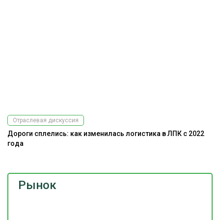
Отраслевая дискуссия
Дороги сплелись: как изменилась логистика в ЛПК с 2022
Ра
года
э
Рынок