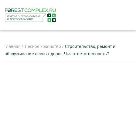
Главная
/
Лесное хозяйство
/
Строительство, ремонт и
обслуживание лесных дорог. Чья ответственность?
ЖУРНАЛ «ЛЕСНОЙ КОМПЛЕКС»
О ПРОЕКТЕ
РЕКЛАМОДАТЕЛЯМ
ЛЕСНОЕ ХОЗЯЙСТВО
ЭКСПЕРТНОЕ МНЕНИЕ
ЛЕСОЗАГОТОВКА