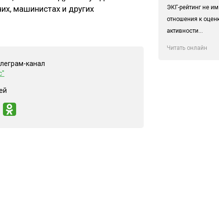
ЭКГ-рейтинг не им
чих, машинистах и других
отношения к оцен
активности...
Читать онлайн
елеграм-канал
с"
ей