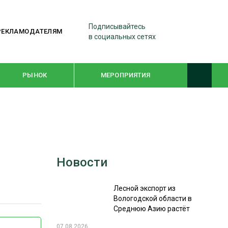
Подписывайтесь
РЕКЛАМОДАТЕЛЯМ
в социальных сетях
РЫНОК
МЕРОПРИЯТИЯ
ТЕМАТИЧЕСКИЕ ПРОЕКТЫ
ЛЕСДРЕВМАШ 2022
Новости
WOODEX-2021
Лесной экспорт из
ПОДБОРКИ СТАТЕЙ
Вологодской области в
Среднюю Азию растёт
СУШКА ДРЕВЕСИНЫ
07.08.2026