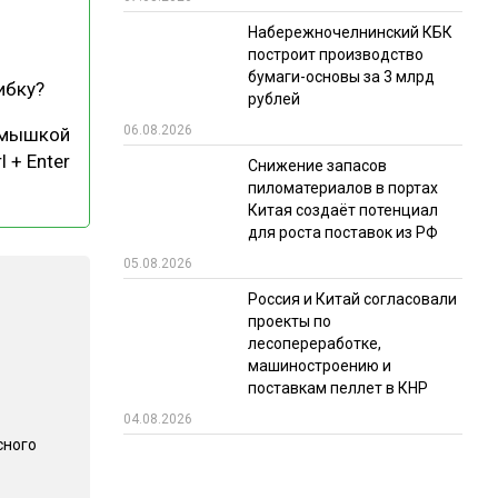
Набережночелнинский КБК
РЫНКИ СБЫТА
построит производство
В УСЛОВИЯХ САНКЦИЙ
бумаги-основы за 3 млрд
ибку?
рублей
06.08.2026
 мышкой
l + Enter
Снижение запасов
пиломатериалов в портах
Китая создаёт потенциал
для роста поставок из РФ
05.08.2026
ИТОГИ МЕРОПРИЯТИЙ
Россия и Китай согласовали
проекты по
лесопереработке,
машиностроению и
поставкам пеллет в КНР
04.08.2026
сного