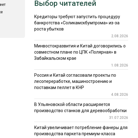
Выбор читателей
еет
ке
Кредиторы требуют запустить процедуру
банкротства «Соликамскбумпрома» из-за
роста убытков
2.08.2026
Минвостокразвития и Китай договорились о
совместном плане по ЦПК «Полярная» в
Забайкальском крае
1.08.2026
Россия и Китай согласовали проекты по
лесопереработке, машиностроению и
поставкам пеллет в КНР
4.08.2026
В Ульяновской области расширяется
производство станков для деревообработки
31.07.2026
Китай увеличивает потребление фанеры для
производства паркета премиум-класса