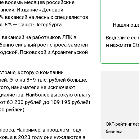
ие восемь месяцев российские
ЕВЕСИНЫ
РЫНОК
кансий. Издание «Деловой
ПРОИЗВОДСТВО
ТЕХНОЛОГИИ
2% вакансий на лесных специалистов
, 8% — Санкт-Петербурга.
Нашли ош
ОТРАСЛЕВАЯ ДИСКУССИЯ
о вакансий на работников ЛПК в
Выделите ее
бенно сильный рост спроса заметен
и нажмите Ctr
одской, Псковской и Архангельской
 стране, которую компании
КАЛЕНДАРЬ ВЫСТАВОК
ей. Это на 8–9 тыс. рублей больше,
того, наниматели не исключают
циалистов. Наиболее высокую оплату
от 63 200 рублей до 109 195 рублей)
0 рублей).
ЭКГ-рейтинг ле
проса. Например, в прошлом году
бизнеса
ов, а в 2023 году они нуждаются в