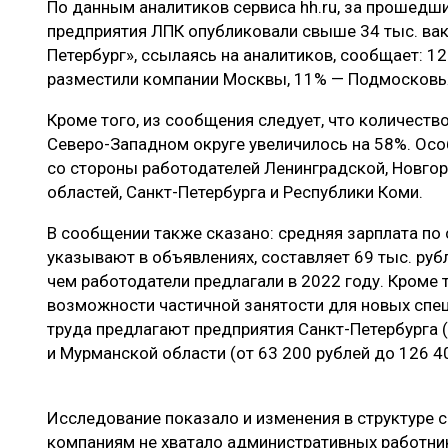
По данным аналитиков сервиса hh.ru, за прошедш
ЛЕСОВОССТАНОВЛЕНИЕ И ЗАЩИТА
СУШКА ДР
предприятия ЛПК опубликовали свыше 34 тыс. ва
ЛОГИСТИКА
МЕБЕЛЬНОЕ 
Петербург», ссылаясь на аналитиков, сообщает: 1
разместили компании Москвы, 11% — Подмосковья
ПРОИЗВОДСТВО ДРЕВЕСНЫХ ПЛИТ
Кроме того, из сообщения следует, что количеств
ЦБП
Северо-Западном округе увеличилось на 58%. Осо
со стороны работодателей Ленинградской, Новгор
областей, Санкт-Петербурга и Республики Коми.
ЭКСПЕРТНОЕ МНЕНИЕ
В сообщении также сказано: средняя зарплата по
указывают в объявлениях, составляет 69 тыс. рубл
чем работодатели предлагали в 2022 году. Кроме 
возможности частичной занятости для новых спе
труда предлагают предприятия Санкт-Петербурга (
и Мурманской области (от 63 200 рублей до 126 40
Исследование показало и изменения в структуре с
компаниям не хватало административных работник