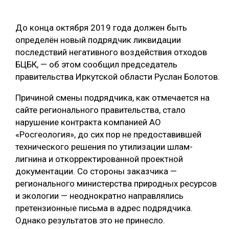
ОБРАБОТКА ДРЕВЕСИНЫ
До конца октября 2019 года должен быть
ЦИФРОВАЯ СРЕДА
РУБРИКИ
определён новый подрядчик ликвидации
БИОЭНЕРГЕТИКА
последствий негативного воздействия отходов
БЦБК, — об этом сообщил председатель
ТЕМАТИЧЕСКИЕ ПРОЕКТЫ
ЛЕСОВОССТАНОВЛЕНИЕ И ЗАЩИТА
правительства Иркутской области Руслан Болотов.
ЛОГИСТИКА
Причиной смены подрядчика, как отмечается на
ПОДБОРКИ СТАТЕЙ
ПРОИЗВОДСТВО ДРЕВЕСНЫХ ПЛИТ
сайте регионального правительства, стало
нарушение контракта компанией АО
ЦБП
«Росгеология», до сих пор не предоставившей
технического решения по утилизации шлам-
КОМПЛЕКСНАЯ ПЕРЕРАБОТКА
лигнина и откорректированной проектной
документации. Со стороны заказчика —
ЛЕСОПИЛЕНИЕ
регионального министерства природных ресурсов
ДЕРЕВЯННОЕ ДОМОСТРОЕНИЕ
и экологии — неоднократно направлялись
претензионные письма в адрес подрядчика.
БЕЗОПАСНОЕ ПРОИЗВОДСТВО
Однако результатов это не принесло.
СОРТИРОВКА ДРЕВЕСИНЫ