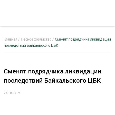
Главная
/
Лесное хозяйство
/
Сменят подрядчика ликвидации
последствий Байкальского ЦБК
ЖУРНАЛ «ЛЕСНОЙ КОМПЛЕКС»
О ПРОЕКТЕ
Сменят подрядчика ликвидации
РЕКЛАМОДАТЕЛЯМ
последствий Байкальского ЦБК
24.10.2019
ЛЕСНОЕ ХОЗЯЙСТВО
ЭКСПЕРТНОЕ МНЕНИЕ
ЛЕСОЗАГОТОВКА