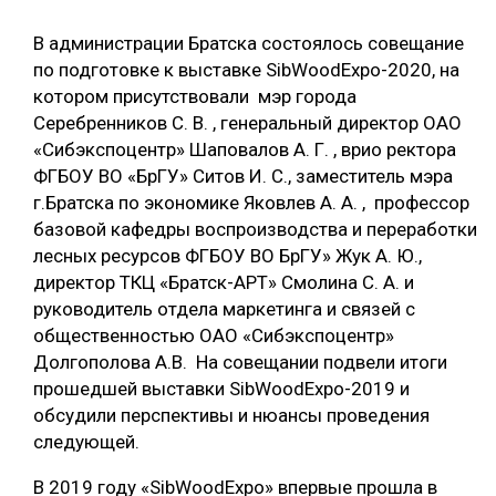
СУШКА ДРЕВЕСИНЫ
В администрации Братска состоялось совещание
по подготовке к выставке SibWoodExpo-2020, на
МЕБЕЛЬНОЕ ПРОИЗВОДСТВО
котором присутствовали мэр города
Серебренников С. В. , генеральный директор ОАО
«Сибэкспоцентр» Шаповалов А. Г. , врио ректора
ФГБОУ ВО «БрГУ» Ситов И. С., заместитель мэра
г.Братска по экономике Яковлев А. А. , профессор
базовой кафедры воспроизводства и переработки
лесных ресурсов ФГБОУ ВО БрГУ» Жук А. Ю.,
директор ТКЦ «Братск-АРТ» Смолина С. А. и
руководитель отдела маркетинга и связей с
общественностью ОАО «Сибэкспоцентр»
Долгополова А.В. На совещании подвели итоги
прошедшей выставки SibWoodExpo-2019 и
обсудили перспективы и нюансы проведения
следующей.
В 2019 году «SibWoodExpo» впервые прошла в