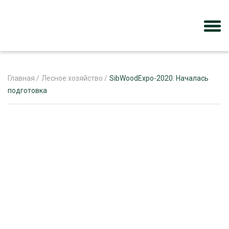
Главная
/
Лесное хозяйство
/
SibWoodExpo-2020: Началась
подготовка
ЖУРНАЛ «ЛЕСНОЙ КОМПЛЕКС»
О ПРОЕКТЕ
РЕКЛАМОДАТЕЛЯМ
ЛЕСНОЕ ХОЗЯЙСТВО
ЭКСПЕРТНОЕ МНЕНИЕ
ЛЕСОЗАГОТОВКА