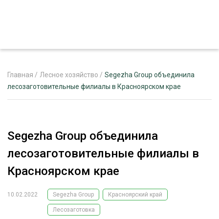
Главная
/
Лесное хозяйство
/
Segezha Group объединила
лесозаготовительные филиалы в Красноярском крае
ЖУРНАЛ «ЛЕСНОЙ КОМПЛЕКС»
О ПРОЕКТЕ
Segezha Group объединила
РЕКЛАМОДАТЕЛЯМ
лесозаготовительные филиалы в
Красноярском крае
10.02.2022
Segezha Group
Красноярский край
ЛЕСНОЕ ХОЗЯЙСТВО
ЭКСПЕРТНОЕ МНЕНИЕ
Лесозаготовка
ЛЕСОЗАГОТОВКА