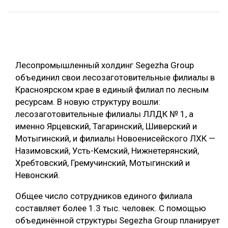
ОБРАБОТКА ДРЕВЕСИНЫ
ЦИФРОВАЯ СРЕДА
РУБРИКИ
БИОЭНЕРГЕТИКА
Лесопромышленный холдинг Segezha Group
ТЕМАТИЧЕСКИЕ ПРОЕКТЫ
ЛЕСОВОССТАНОВЛЕНИЕ И ЗАЩИТА
объединил свои лесозаготовительные филиалы в
ЛОГИСТИКА
Красноярском крае в единый филиал по лесным
ПОДБОРКИ СТАТЕЙ
ресурсам. В новую структуру вошли:
ПРОИЗВОДСТВО ДРЕВЕСНЫХ ПЛИТ
лесозаготовительные филиалы ЛЛДК № 1, а
ЦБП
именно Ярцевский, Тагаринский, Шиверский и
Мотыгинский, и филиалы Новоенисейского ЛХК —
Назимовский, Усть-Кемский, Нижнетерянский,
КОМПЛЕКСНАЯ ПЕРЕРАБОТКА
Хребтовский, Гремучинский, Мотыгинский и
ЛЕСОПИЛЕНИЕ
Невонский.
ДЕРЕВЯННОЕ ДОМОСТРОЕНИЕ
Общее число сотрудников единого филиала
БЕЗОПАСНОЕ ПРОИЗВОДСТВО
составляет более 1.3 тыс. человек. С помощью
объединённой структуры Segezha Group планирует
СОРТИРОВКА ДРЕВЕСИНЫ