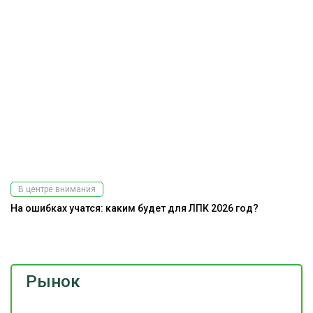
В центре внимания
На ошибках учатся: каким будет для ЛПК 2026 год?
До
г
Рынок