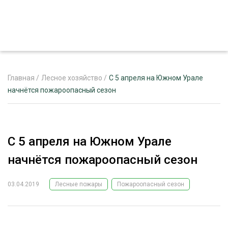
Главная
/
Лесное хозяйство
/
С 5 апреля на Южном Урале
начнётся пожароопасный сезон
ЖУРНАЛ «ЛЕСНОЙ КОМПЛЕКС»
О ПРОЕКТЕ
С 5 апреля на Южном Урале
РЕКЛАМОДАТЕЛЯМ
начнётся пожароопасный сезон
03.04.2019
Лесные пожары
Пожароопасный сезон
ЛЕСНОЕ ХОЗЯЙСТВО
ЭКСПЕРТНОЕ МНЕНИЕ
ЛЕСОЗАГОТОВКА