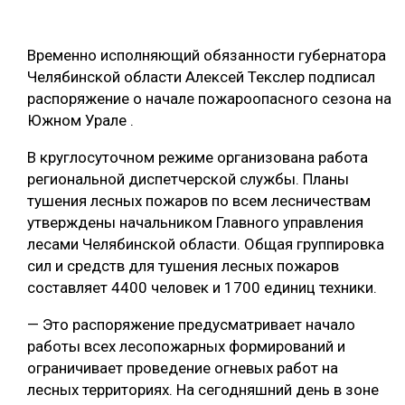
ОБРАБОТКА ДРЕВЕСИНЫ
Временно исполняющий обязанности губернатора
ЦИФРОВАЯ СРЕДА
РУБРИКИ
Челябинской области Алексей Текслер подписал
БИОЭНЕРГЕТИКА
распоряжение о начале пожароопасного сезона на
ТЕМАТИЧЕСКИЕ ПРОЕКТЫ
Южном Урале .
ЛЕСОВОССТАНОВЛЕНИЕ И ЗАЩИТА
ЛОГИСТИКА
В круглосуточном режиме организована работа
ПОДБОРКИ СТАТЕЙ
региональной диспетчерской службы. Планы
ПРОИЗВОДСТВО ДРЕВЕСНЫХ ПЛИТ
тушения лесных пожаров по всем лесничествам
ЦБП
утверждены начальником Главного управления
лесами Челябинской области. Общая группировка
сил и средств для тушения лесных пожаров
КОМПЛЕКСНАЯ ПЕРЕРАБОТКА
составляет 4400 человек и 1700 единиц техники.
ЛЕСОПИЛЕНИЕ
— Это распоряжение предусматривает начало
ДЕРЕВЯННОЕ ДОМОСТРОЕНИЕ
работы всех лесопожарных формирований и
ограничивает проведение огневых работ на
БЕЗОПАСНОЕ ПРОИЗВОДСТВО
лесных территориях. На сегодняшний день в зоне
СОРТИРОВКА ДРЕВЕСИНЫ