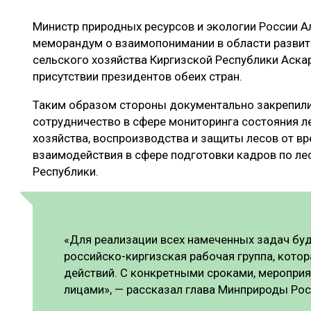
ЛЕСОВОССТАНОВЛЕНИЕ И ЗАЩИТА
СУШКА ДР
Министр природных ресурсов и экологии России А
ЛОГИСТИКА
МЕБЕЛЬНОЕ 
меморандум о взаимопонимании в области развит
ПРОИЗВОДСТВО ДРЕВЕСНЫХ ПЛИТ
сельского хозяйства Киргизской Республики Ас
присутствии президентов обеих стран.
ЦБП
Таким образом стороны документально закрепили
сотрудничество в сфере мониторинга состояния л
хозяйства, воспроизводства и защиты лесов от вр
ЭКСПЕРТНОЕ МНЕНИЕ
взаимодействия в сфере подготовки кадров по ле
Республики.
«Для реализации всех намеченных задач бу
российско-киргизская рабочая группа, кото
действий. С конкретными сроками, меропри
лицами», — рассказал глава Минприроды Рос