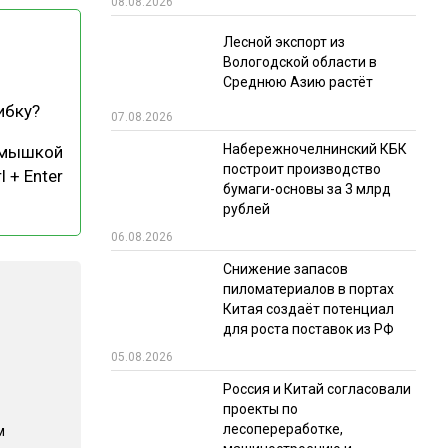
08.08.2026
РЫНКИ СБЫТА
Лесной экспорт из
Вологодской области в
В УСЛОВИЯХ САНКЦИЙ
Среднюю Азию растёт
ибку?
07.08.2026
Набережночелнинский КБК
 мышкой
построит производство
l + Enter
бумаги-основы за 3 млрд
рублей
06.08.2026
ИТОГИ МЕРОПРИЯТИЙ
Снижение запасов
пиломатериалов в портах
Китая создаёт потенциал
для роста поставок из РФ
05.08.2026
Россия и Китай согласовали
проекты по
лесопереработке,
м