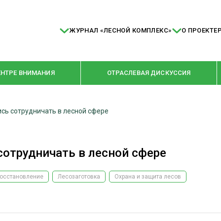
ЖУРНАЛ «ЛЕСНОЙ КОМПЛЕКС»
О ПРОЕКТЕ
ЕНТРЕ ВНИМАНИЯ
ОТРАСЛЕВАЯ ДИСКУССИЯ
ись сотрудничать в лесной сфере
РУБРИКИ
Я ПЕРЕРАБОТКА
НОВОСТИ
сотрудничать в лесной сфере
Е
КРУПНЫМ ПЛАНОМ
ОЕ ДОМОСТРОЕНИЕ
ВЗГЛЯД ИЗНУТРИ
осстановление
Лесозаготовка
Охрана и защита лесов
 ПРОИЗВОДСТВО
В ЦЕНТРЕ ВНИМАНИЯ
 ДРЕВЕСИНЫ
ПРЕДПРИЯТИЯ ЛПК