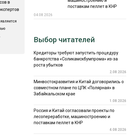
машиностроению и
сов в
поставкам пеллет в КНР
экспертов
04.08.2026
 является
лью
.
Выбор читателей
Кредиторы требуют запустить процедуру
банкротства «Соликамскбумпрома» из-за
роста убытков
2.08.2026
Минвостокразвития и Китай договорились о
совместном плане по ЦПК «Полярная» в
Забайкальском крае
1.08.2026
Россия и Китай согласовали проекты по
лесопереработке, машиностроению и
поставкам пеллет в КНР
4.08.2026