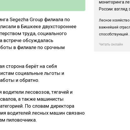
мониторинга ле
России: взгляд 
инга Segezha Group филиала по
Лесное хозяйство
дписали в Бишкеке двухстороннее
важнейшей отрас
терством труда, социального
способствующей..
На встрече обсуждалась
Читать онлайн
аботы в филиале по срочным
я сторона берёт на себя
истам социальные льготы и
работы и обратно.
 водители лесовозов, тягачей и
освалов, а также машинисты
атегорией. По словам директора
ния водителей лесных машин связано
ам пиловочника.