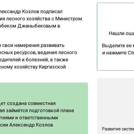
ЕВЕСИНЫ
РЫНОК
лександр Козлов подписал
ПРОИЗВОДСТВО
ТЕХНОЛОГИИ
ия лесного хозяйства с Министром
ОТРАСЛЕВАЯ ДИСКУССИЯ
карбеком Джаныбековым в
Нашли ош
 свои намерения развивать
Выделите ее
есных ресурсов, ведения лесного
и нажмите Ctr
едителей и болезней, а также
сному хозяйству Киргизской
КАЛЕНДАРЬ ВЫСТАВОК
дет создана совместная
рая займётся подготовкой плана
ятиями и ответственными
сии Александр Козлов.
Развитие систе