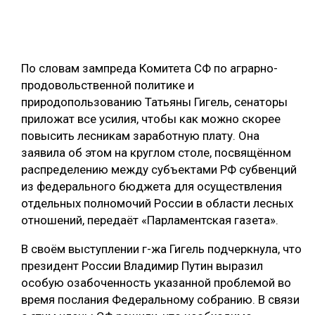
ОБРАБОТКА ДРЕВЕСИНЫ
ЦИФРОВАЯ СРЕДА
РУБРИКИ
По словам зампреда Комитета СФ по аграрно-
БИОЭНЕРГЕТИКА
продовольственной политике и
ТЕМАТИЧЕСКИЕ ПРОЕКТЫ
ЛЕСОВОССТАНОВЛЕНИЕ И ЗАЩИТА
природопользованию Татьяны Гигель, сенаторы
приложат все усилия, чтобы как можно скорее
ЛОГИСТИКА
ПОДБОРКИ СТАТЕЙ
повысить лесникам заработную плату. Она
ПРОИЗВОДСТВО ДРЕВЕСНЫХ ПЛИТ
заявила об этом на круглом столе, посвящённом
распределению между субъектами РФ субвенций
ЦБП
из федерального бюджета для осуществления
отдельных полномочий России в области лесных
КОМПЛЕКСНАЯ ПЕРЕРАБОТКА
отношений, передаёт «Парламентская газета».
ЛЕСОПИЛЕНИЕ
В своём выступлении г-жа Гигель подчеркнула, что
ДЕРЕВЯННОЕ ДОМОСТРОЕНИЕ
президент России Владимир Путин выразил
особую озабоченность указанной проблемой во
БЕЗОПАСНОЕ ПРОИЗВОДСТВО
время послания Федеральному собранию. В связи
СОРТИРОВКА ДРЕВЕСИНЫ