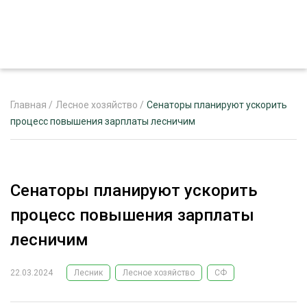
Главная
/
Лесное хозяйство
/
Сенаторы планируют ускорить
процесс повышения зарплаты лесничим
ЖУРНАЛ «ЛЕСНОЙ КОМПЛЕКС»
О ПРОЕКТЕ
Сенаторы планируют ускорить
РЕКЛАМОДАТЕЛЯМ
процесс повышения зарплаты
лесничим
22.03.2024
Лесник
Лесное хозяйство
СФ
ЛЕСНОЕ ХОЗЯЙСТВО
ЭКСПЕРТНОЕ МНЕНИЕ
ЛЕСОЗАГОТОВКА