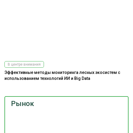
В центре внимания
Эффективные методы мониторинга лесных экосистем с
Ра
использованием технологий ИИ и Big Data
э
Рынок