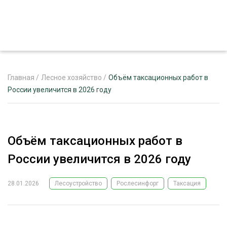
Главная
/
Лесное хозяйство
/
Объём таксационных работ в
России увеличится в 2026 году
ЖУРНАЛ «ЛЕСНОЙ КОМПЛЕКС»
О ПРОЕКТЕ
Объём таксационных работ в
РЕКЛАМОДАТЕЛЯМ
России увеличится в 2026 году
28.01.2026
Лесоустройство
Рослесинфорг
Таксация
ЛЕСНОЕ ХОЗЯЙСТВО
ЭКСПЕРТНОЕ МНЕНИЕ
ЛЕСОЗАГОТОВКА