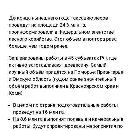
ОБРАБОТКА ДРЕВЕСИНЫ
До конца нынешнего года таксацию лесов
ЦИФРОВАЯ СРЕДА
РУБРИКИ
проведут на площади 24,6 млн га,
БИОЭНЕРГЕТИКА
проинформировали в Федеральном агентстве
ТЕМАТИЧЕСКИЕ ПРОЕКТЫ
лесного хозяйства. Этот объём в полтора раза
ЛЕСОВОССТАНОВЛЕНИЕ И ЗАЩИТА
больше, чем годом ранее.
ЛОГИСТИКА
ПОДБОРКИ СТАТЕЙ
Запланированы работы в 45 субъектах РФ, где
ПРОИЗВОДСТВО ДРЕВЕСНЫХ ПЛИТ
активно заготавливают древесину. Самый
ЦБП
крупный объём придётся на Поморье, Приангарье
и Омскую область (годом ранее значительный
объём работ выполнили в Красноярском крае и
КОМПЛЕКСНАЯ ПЕРЕРАБОТКА
Коми).
ЛЕСОПИЛЕНИЕ
В целом по стране подготовительные работы
ДЕРЕВЯННОЕ ДОМОСТРОЕНИЕ
проведут на 16 млн га.
На 8,6 млн га выполнят полевые и камеральные
БЕЗОПАСНОЕ ПРОИЗВОДСТВО
работы, будут спроектированы мероприятия по
СОРТИРОВКА ДРЕВЕСИНЫ