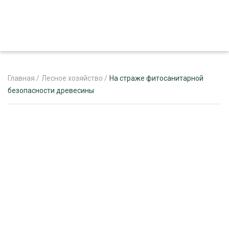
Главная
/
Лесное хозяйство
/
На страже фитосанитарной
безопасности древесины
ЖУРНАЛ «ЛЕСНОЙ КОМПЛЕКС»
О ПРОЕКТЕ
РЕКЛАМОДАТЕЛЯМ
ЛЕСНОЕ ХОЗЯЙСТВО
ЭКСПЕРТНОЕ МНЕНИЕ
ЛЕСОЗАГОТОВКА