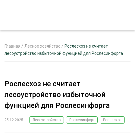
Главная
/
Лесное хозяйство
/
Рослесхоз не считает
лесоустройство избыточной функцией для Рослесинфорга
ЖУРНАЛ «ЛЕСНОЙ КОМПЛЕКС»
О ПРОЕКТЕ
Рослесхоз не считает
РЕКЛАМОДАТЕЛЯМ
лесоустройство избыточной
функцией для Рослесинфорга
25.12.2025
Лесоустройство
Рослесинфорг
Рослесхоз
ЛЕСНОЕ ХОЗЯЙСТВО
ЭКСПЕРТНОЕ МНЕНИЕ
ЛЕСОЗАГОТОВКА