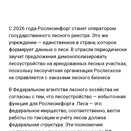
ОБРАБОТКА ДРЕВЕСИНЫ
ЦИФРОВАЯ СРЕДА
РУБРИКИ
С 2026 года Рослесинфорг станет оператором
БИОЭНЕРГЕТИКА
государственного лесного реестра. Это же
ТЕМАТИЧЕСКИЕ ПРОЕКТЫ
ЛЕСОВОССТАНОВЛЕНИЕ И ЗАЩИТА
учреждение — единственное в стране, которое
формирует данные о лесе. В отрасли периодически
ЛОГИСТИКА
ПОДБОРКИ СТАТЕЙ
звучат предложения демонополизировать
ПРОИЗВОДСТВО ДРЕВЕСНЫХ ПЛИТ
лесоустройство на арендованных лесных участках,
поскольку лесоучётная организация Рослесхоза
ЦБП
не справляется с заказами лесного бизнеса.
КОМПЛЕКСНАЯ ПЕРЕРАБОТКА
В Федеральном агентстве лесного хозяйства не
согласны с тем, что лесоустройство — избыточная
ЛЕСОПИЛЕНИЕ
функция для Рослесинфорга. Леса — это
ДЕРЕВЯННОЕ ДОМОСТРОЕНИЕ
федеральное имущество, соответственно, вести
работы по таксации и учёту лесов должна
БЕЗОПАСНОЕ ПРОИЗВОДСТВО
федеральная структура. Эти полномочия
СОРТИРОВКА ДРЕВЕСИНЫ