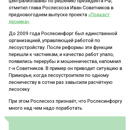
централизованы по решению президента РФ,
отметил глава Рослесхоза Иван Советников в
СУШКА ДРЕВЕСИНЫ
предновогоднем выпуске проекта
«Подкаст
МЕБЕЛЬНОЕ ПРОИЗВОДСТВО
лесника»
.
До 2009 года Рослесинфорг был единственной
организацией, управляющей работой по
лесоустройству. После реформы эти функции
перешли к частникам, и качество работ упало,
появились перерубы и мошенничества, напомнил
г-н Советников. В пример он приводит ситуацию в
Приморье, когда лесоустроители по одному
лесничеству в сотни раз завысили расчётную
лесосеку.
При этом Рослесхоз признаёт, что Рослесинфоргу
много над чем надо поработать.