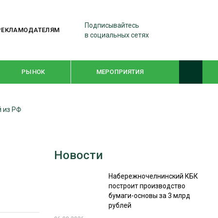
Подписывайтесь
РЕКЛАМОДАТЕЛЯМ
в социальных сетях
РЫНОК
МЕРОПРИЯТИЯ
й из РФ
ТЕМАТИЧЕСКИЕ ПРОЕКТЫ
ЛЕСДРЕВМАШ 2022
Новости
WOODEX-2021
Набережночелнинский КБК
построит производство
ПОДБОРКИ СТАТЕЙ
бумаги-основы за 3 млрд
рублей
СУШКА ДРЕВЕСИНЫ