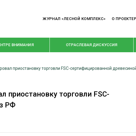
ЖУРНАЛ «ЛЕСНОЙ КОМПЛЕКС»
О ПРОЕКТЕ
ЕНТРЕ ВНИМАНИЯ
ОТРАСЛЕВАЯ ДИСКУССИЯ
тировал приостановку торговли FSC-сертифицированной древесино
РУБРИКИ
Я ПЕРЕРАБОТКА
НОВОСТИ
ал приостановку торговли FSC-
Е
КРУПНЫМ ПЛАНОМ
з РФ
ОЕ ДОМОСТРОЕНИЕ
ВЗГЛЯД ИЗНУТРИ
 ПРОИЗВОДСТВО
В ЦЕНТРЕ ВНИМАНИЯ
 ДРЕВЕСИНЫ
ПРЕДПРИЯТИЯ ЛПК