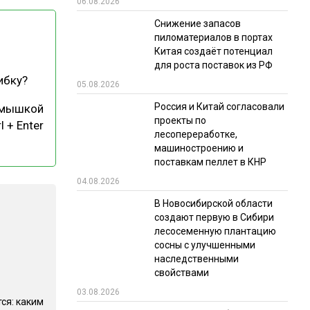
06.08.2026
РЫНКИ СБЫТА
Снижение запасов
пиломатериалов в портах
В УСЛОВИЯХ САНКЦИЙ
Китая создаёт потенциал
для роста поставок из РФ
ибку?
05.08.2026
Россия и Китай согласовали
 мышкой
проекты по
l + Enter
лесопереработке,
машиностроению и
поставкам пеллет в КНР
ИТОГИ МЕРОПРИЯТИЙ
04.08.2026
В Новосибирской области
создают первую в Сибири
лесосеменную плантацию
сосны с улучшенными
наследственными
свойствами
03.08.2026
ся: каким