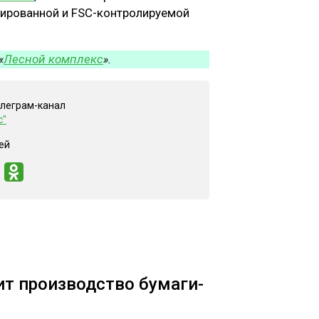
цированной и FSC-контролируемой
Лесной комплекс
«
».
елеграм-канал
с"
ей
т производство бумаги-