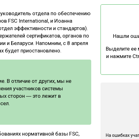
ЕВЕСИНЫ
РЫНОК
руководитель отдела по обеспечению
ПРОИЗВОДСТВО
ТЕХНОЛОГИИ
 FSC International, и Иоанна
ОТРАСЛЕВАЯ ДИСКУССИЯ
 отдел эффективности и стандартов).
ержателей сертификатов, органов по
Нашли ош
и и Беларуси. Напомним, с 8 апреля
Выделите ее
ах будет приостановлено.
и нажмите Ctr
КАЛЕНДАРЬ ВЫСТАВОК
. В отличие от других, мы не
нения участников системы
ых сторон ― это лежит в
сел.
ебованиях нормативной базы FSC,
На ошибках учат