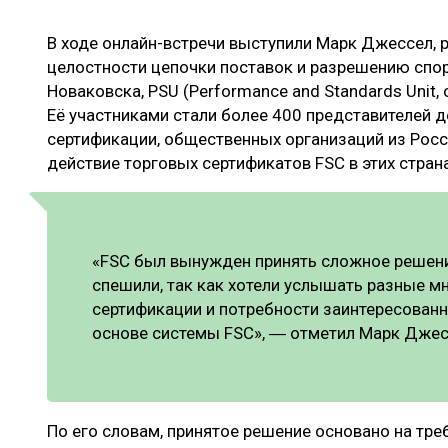
ЛЕСОВОССТАНОВЛЕНИЕ И ЗАЩИТА
СУШКА ДР
В ходе онлайн-встречи выступили Марк Джессел, 
ЛОГИСТИКА
МЕБЕЛЬНОЕ 
целостности цепочки поставок и разрешению споров
ПРОИЗВОДСТВО ДРЕВЕСНЫХ ПЛИТ
Новаковска, PSU (Performance and Standards Unit,
Её участниками стали более 400 представителей д
ЦБП
сертификации, общественных организаций из Росси
действие торговых сертификатов FSC в этих стран
ЭКСПЕРТНОЕ МНЕНИЕ
«FSC был вынужден принять сложное решение
спешили, так как хотели услышать разные м
сертификации и потребности заинтересованн
основе системы FSC», ― отметил Марк Джес
По его словам, принятое решение основано на тр