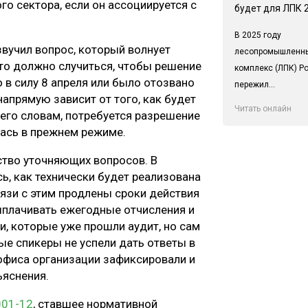
го сектора, если он ассоциируется с
будет для ЛПК 
В 2025 году
вучил вопрос, который волнует
лесопромышленн
что должно случиться, чтобы решение
комплекс (ЛПК) Р
 в силу 8 апреля или было отозвано
пережил...
напрямую зависит от того, как будет
Читать онлайн
 его словам, потребуется разрешение
ась в прежнем режиме.
ство уточняющих вопросов. В
ь, как технически будет реализована
связи с этим продлены сроки действия
ыплачивать ежегодные отчисления и
и, которые уже прошли аудит, но сам
ые спикеры не успели дать ответы в
 офиса организации зафиксировали и
яснения.
001-12
, ставшее нормативной