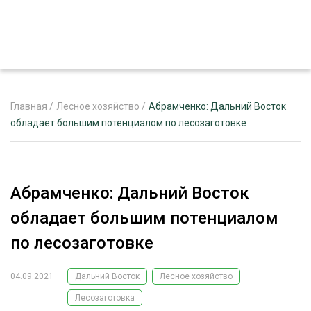
Главная
/
Лесное хозяйство
/
Абрамченко: Дальний Восток
обладает большим потенциалом по лесозаготовке
ЖУРНАЛ «ЛЕСНОЙ КОМПЛЕКС»
О ПРОЕКТЕ
Абрамченко: Дальний Восток
РЕКЛАМОДАТЕЛЯМ
обладает большим потенциалом
по лесозаготовке
04.09.2021
Дальний Восток
Лесное хозяйство
ЛЕСНОЕ ХОЗЯЙСТВО
ЭКСПЕРТНОЕ МНЕНИЕ
Лесозаготовка
ЛЕСОЗАГОТОВКА