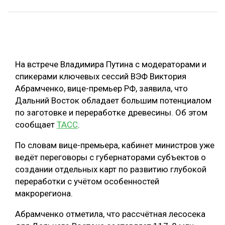
ОБРАБОТКА ДРЕВЕСИНЫ
ЦИФРОВАЯ СРЕДА
РУБРИКИ
БИОЭНЕРГЕТИКА
На встрече Владимира Путина с модераторами и
ТЕМАТИЧЕСКИЕ ПРОЕКТЫ
ЛЕСОВОССТАНОВЛЕНИЕ И ЗАЩИТА
спикерами ключевых сессий ВЭФ Виктория
ЛОГИСТИКА
Абрамченко, вице-премьер РФ, заявила, что
ПОДБОРКИ СТАТЕЙ
Дальний Восток обладает большим потенциалом
ПРОИЗВОДСТВО ДРЕВЕСНЫХ ПЛИТ
по заготовке и переработке древесины. Об этом
ЦБП
сообщает
ТАСС
.
По словам вице-премьера, кабинет министров уже
КОМПЛЕКСНАЯ ПЕРЕРАБОТКА
ведёт переговоры с губернаторами субъектов о
ЛЕСОПИЛЕНИЕ
создании отдельных карт по развитию глубокой
переработки с учётом особенностей
ДЕРЕВЯННОЕ ДОМОСТРОЕНИЕ
макрорегиона.
БЕЗОПАСНОЕ ПРОИЗВОДСТВО
Абрамченко отметила, что рассчётная лесосека
СОРТИРОВКА ДРЕВЕСИНЫ